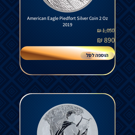
American Eagle Piedfort Silver Coin 2 Oz
2019
₪
1,050
₪
890
הוספה לסל