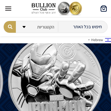
Hebrew
▼