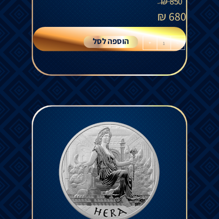
₪
850
₪
680
הוספה לסל
+
-