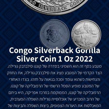
Congo Silverback Gorilla
Silver Coin 1 Oz 2022
מטבע כסף זה הוא השמיני בסדרה של קונגו סילברבק גורילה.
הצד הקדמי של המטבע מציג את סילברבק גורילה, את החוזק
והנחישות כשהוא עומד ו
מכה
בגאווה
על
חזהו
.
בצדו האחורי
של המטבע מופיע הסמל הרשמי של הרפובליקה של קונגו.
הרפובליקה של קונגו, הממוקמת במרכז אפריקה, היא ביתם
של הרוב המכריע של אוכלוסיית גורילות השפלה המערבית,
המאכלסות את היערות הצפופים, ביצות השפלה והביצות של