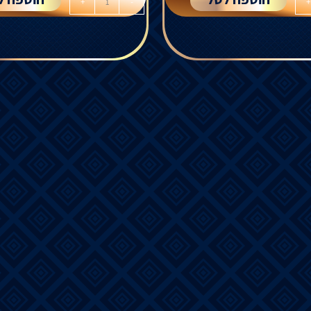
+
-
+