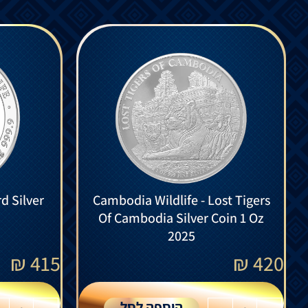
d Silver
Cambodia Wildlife - Lost Tigers
Of Cambodia Silver Coin 1 Oz
2025
₪
415
₪
420
הוספה לסל