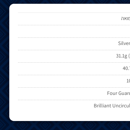
מואה
Silve
31.1g 
40
1
Four Guar
Brilliant Uncircu