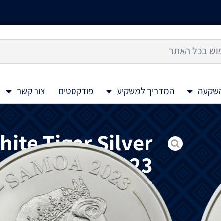
השקעה
המדריך למשקיע
פודקסטים
צור קשר
ite Tiger Silver
Coin 1 Oz 2023
מטבע
הכסף
״Four Guardians White Tiger 1 Oz 2023״ הוא הראשון בסדרת ארבעת השומרים
המזרח, ציפור הוורמיליון של הדרום, הנמר ה