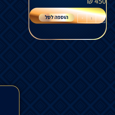
₪
450
הוספה לסל
+
-