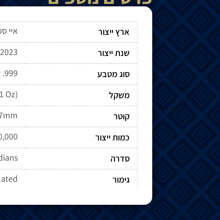
איי ס
ארץ ייצור
2023
שנת ייצור
r .999
סוג מטבע
(1 Oz)
משקל
.7mm
קוטר
0,000
כמות ייצור
dians
סדרה
lated
גימור