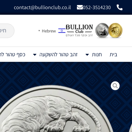
contact@bullionclub.co.il
052-3514230
Hebrew
▼
בית
חנות
זהב טהור להשקעה
כסף טהור ל