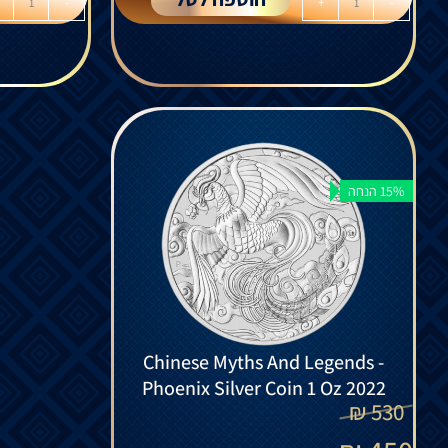
-
+
-
15% הנחה
Chinese Myths And Legends -
Phoenix Silver Coin 1 Oz 2022
₪
530