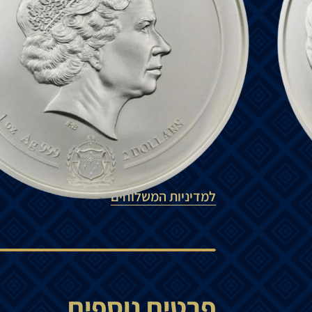
ארבעת הכיוונים של המצפן וארבע עונות השנ
גב
המטבע
מציג את הנמר הלבן של מערב-סתי
חזית
המטבע
מציג
את
דמותה של הוד מלכותה
₪
450
הוספה לסל
למדיניות המשלוחים
פרטים נוספים