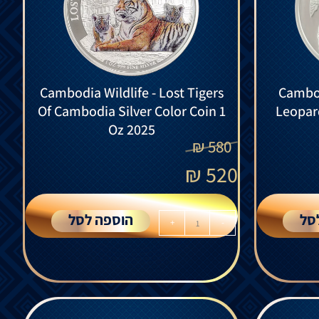
Cambodia Wildlife - Lost Tigers
Cambod
Of Cambodia Silver Color Coin 1
Leopard
Oz 2025
₪
580
₪
520
סל
הוספה לסל
+
-