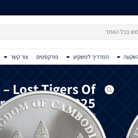
השקעה
המדריך למשקיע
פודקסטים
צור קשר
– Lost Tigers Of
r Coin 1 Oz 2025
מטבע
כסף
Lost Tigers Of Cambodia 1 Oz 2025 הוא
Wildlife.
קמבודיה
הפכה
למדינה
הראשונה
שהכירה
בה