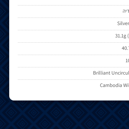
יה
Silve
31.1g 
40
1
Brilliant Uncircu
Cambodia Wil