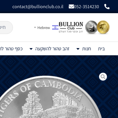
contact@bullionclub.co.il
052-3514230
Hebrew
▼
בית
חנות
זהב טהור להשקעה
כסף טהור ל