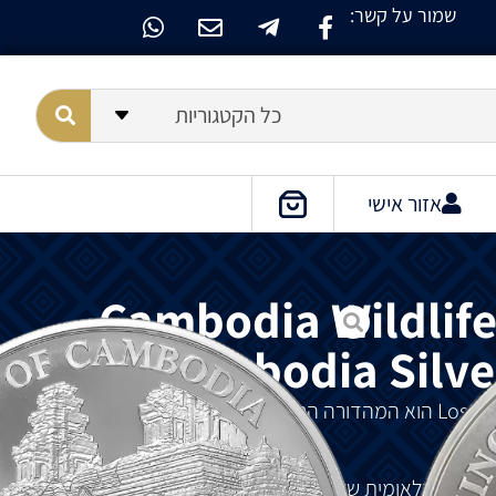
שמור על קשר:
כל הקטגוריות
אזור אישי
Cambodia Wildlife 
Cambodia Silve
המהדורה
הרביעית
של
סדרת
Cambodia
כחדה
הלאומית
של
הנמרים
בשנת
2017
ופיתחה
צעדים