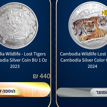
 Wildlife - Lost Tigers
Cambodia Wildlife Lost 
dia Silver Coin BU 1 Oz
Cambodia Silver Color 
2023
2024
₪
440
הוספה ל
מוצר
+
-