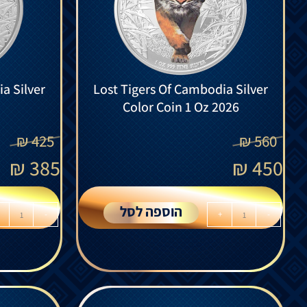
a Silver
Lost Tigers Of Cambodia Silver
Color Coin 1 Oz 2026
₪
425
₪
560
₪
385
₪
450
הוספה לסל
-
+
-