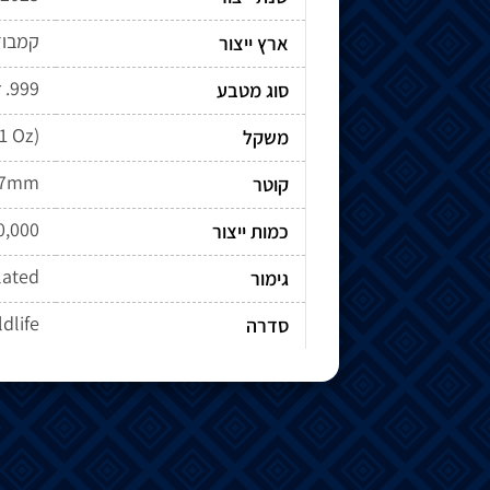
קמבוד
ארץ ייצור
r .999
סוג מטבע
(1 Oz)
משקל
.7mm
קוטר
0,000
כמות ייצור
lated
גימור
dlife
סדרה