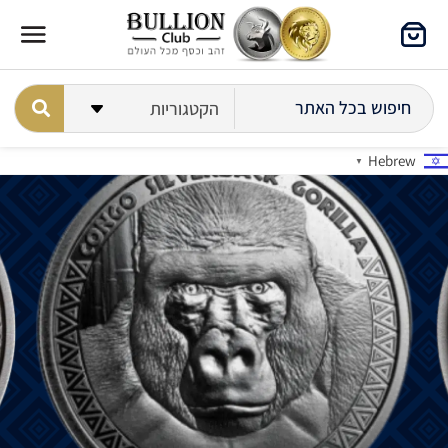
Hebrew
▼