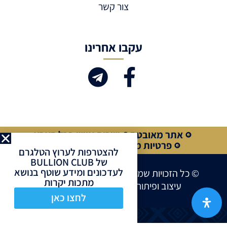
צור קשר
עקבו אחרינו
אתר מאובטח
שירות אישי בכל הארץ
פרטיות מלאה
קנייה מאובטחת
להצטרפות לערוץ הטלגרם
של BULLION CLUB
לעדכונים ומידע שוטף בנושא
© כל הזכויות שמורות לחברת BULLION CLUB
מתכות יקרות
עיצוב ופיתוח אתרים ע”י
Site Market
לחצו כאן