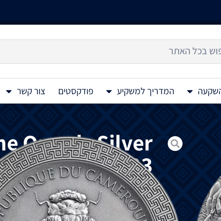
השקעה
המדריך למשקיע
פודקסטים
צור קשר
he Oreads Silver
Coin 5 Oz 2023
מטבע
כסף
בעל
תבליט
גבוה
Celestial Beauty – The Oreads 5 Oz 2023
שמימי
".
במהדורה
זו
Oreads
מאת
וויליאם
–
אדולף
בוג