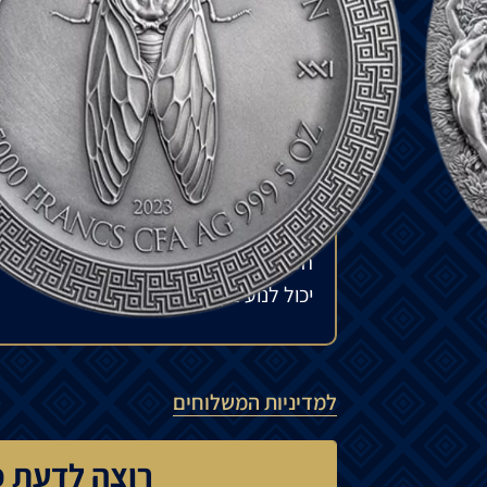
האוראדים
,
נימפות
של
הרים
,
גבעות
ומקומות
העוצמתית
של
הטבע
.
המטבע
מגיע
במארז
יוקרתי
,
יחד
עם
תעודת
₪
3,850
להזמנה מיוחדת
המחיר עשוי להשתנות בהתאם לזמינות ה
יכול לנוע בין 15% ל-35%.
למדיניות המשלוחים
רוצה לדעת כ