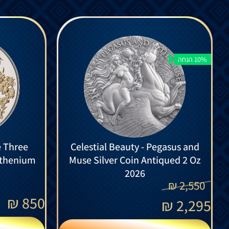
10% הנחה
e Three
Celestial Beauty - Pegasus and
uthenium
Muse Silver Coin Antiqued 2 Oz
2026
₪
2,550
₪
850
₪
2,295