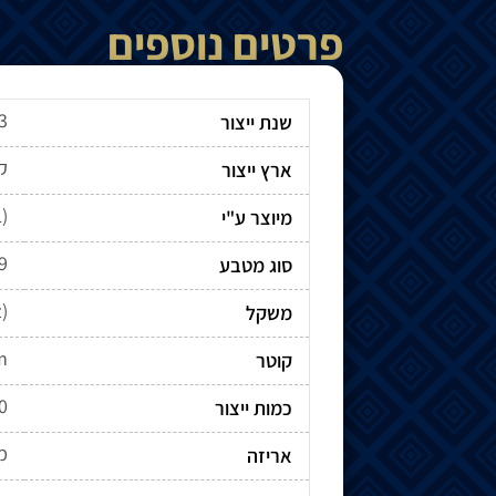
פרטים נוספים
3
שנת ייצור
ק
ארץ ייצור
מיוצר ע"י
9
סוג מטבע
)
משקל
m
קוטר
0
כמות ייצור
מ
אריזה