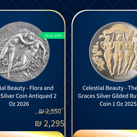
10% הנחה
ial Beauty - Flora and
Celestial Beauty - Th
Silver Coin Antiqued 2
Graces Silver Gilded R
Oz 2026
Coin 1 Oz 2025
₪
2,550
₪
2,295