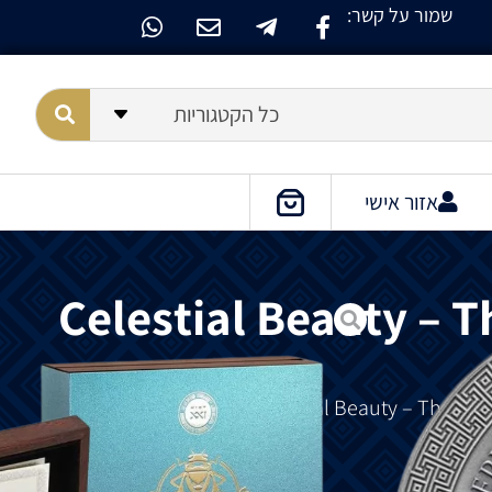
שמור על קשר:
כל הקטגוריות
אזור אישי
Celestial Beauty – T
הוא
חלק
מסדרת
"
יופי
רו
.