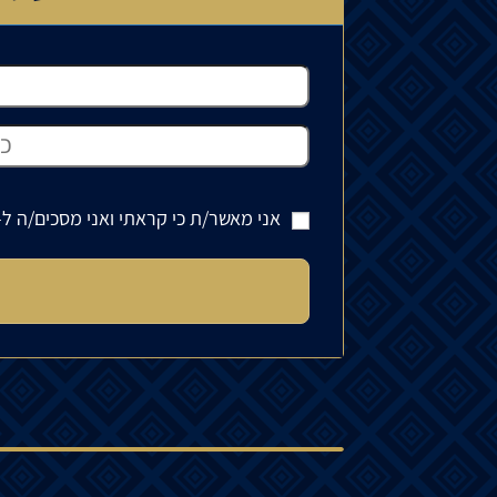
אני מאשר/ת כי קראתי ואני מסכים/ה ל-