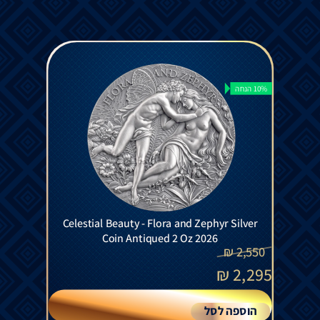
10% הנחה
Celestial Beauty - Flora and Zephyr Silver
Coin Antiqued 2 Oz 2026
₪
2,550
₪
2,295
הוספה לסל