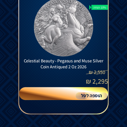
10% הנחה
Celestial Beauty - Pegasus and Muse Silver
Coin Antiqued 2 Oz 2026
₪
2,550
₪
2,295
הוספה לסל