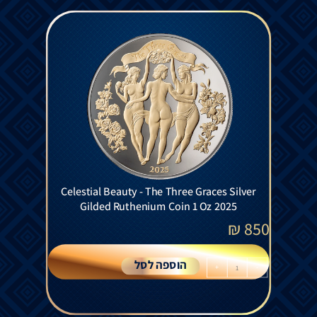
Celestial Beauty - The Three Graces Silver
Gilded Ruthenium Coin 1 Oz 2025
₪
850
הוספה לסל
+
-