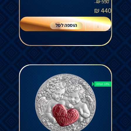
₪
550
₪
440
הוספה לסל
+
-
10% הנחה