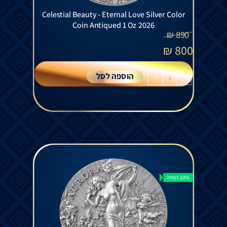
Celestial Beauty - Eternal Love Silver Color
Coin Antiqued 1 Oz 2026
₪
890
₪
800
הוספה לסל
+
-
10% הנחה