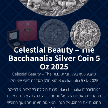
Celestial Beauty – The
Bacchanalia Silver Coin 5
Oz 2025
מטבע
כסף
בעל
תבליט
גבוה
Celestial Beauty – The
Bacchanalia 5 Oz 2025
הוא
חלק
מסדרת
"
יופי
שמימי
".
במהדורה
זו
Bacchanalia,
סצנת
הילולה
בקנאלית
מדהימה
בהשראת
האמנות
של
פול
גוסטב
דורה
.
הסצנה
מציגה
דמויות
החוגגות
את
בכחוס
,
אל
הגפן
,
המציגות
תענוג
מתמשך
בחופש