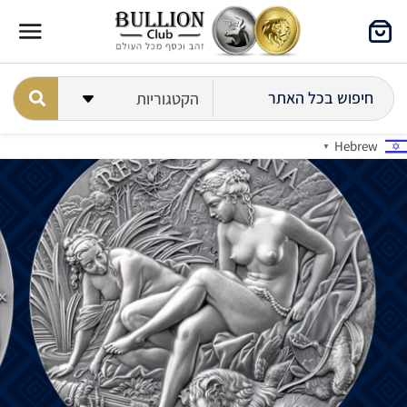
Hebrew
▼