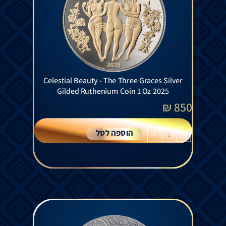
Celestial Beauty - The Three Graces Silver
Gilded Ruthenium Coin 1 Oz 2025
₪
850
הוספה לסל
+
-