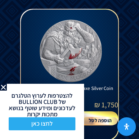
Way To Valhalla - Eric Bloodaxe Silver Coin
2 Oz 2026
להצטרפות לערוץ הטלגרם
של BULLION CLUB
₪
1,750
לעדכונים ומידע שוטף בנושא
מתכות יקרות
הוספה לסל
לחצו כאן