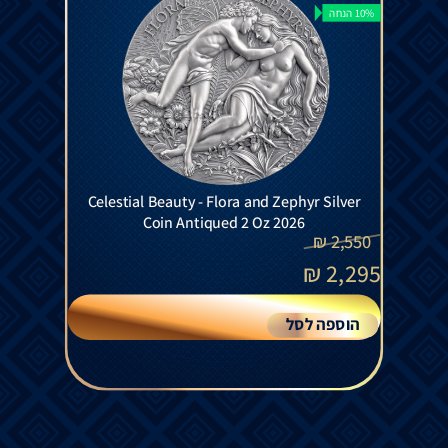
10% הנחה
Celestial Beauty - Flora and Zephyr Silver
Coin Antiqued 2 Oz 2026
₪
2,550
₪
2,295
הוספה לסל