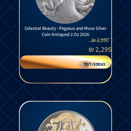
Celestial Beauty - Pegasus and Muse Silver
Coin Antiqued 2 Oz 2026
₪
2,550
₪
2,295
הוספה לסל