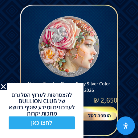
Nature Spirits – Flower Fairy Silver Color
Coin Antiqued 2 Oz 2026
להצטרפות לערוץ הטלגרם
₪
2,650
של BULLION CLUB
לעדכונים ומידע שוטף בנושא
מתכות יקרות
הוספה לסל
לחצו כאן