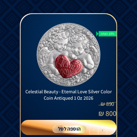
10% הנחה
Celestial Beauty - Eternal Love Silver Color
Coin Antiqued 1 Oz 2026
₪
890
₪
800
הוספה לסל
+
-