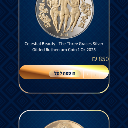
Celestial Beauty - The Three Graces Silver
Gilded Ruthenium Coin 1 Oz 2025
₪
850
הוספה לסל
+
-