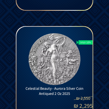
10% הנחה
Celestial Beauty - Aurora Silver Coin
Antiqued 2 Oz 2025
₪
2,550
₪
2,295