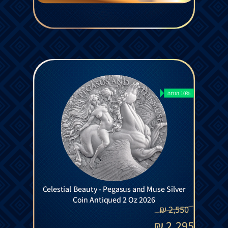
10% הנחה
Celestial Beauty - Pegasus and Muse Silver
Coin Antiqued 2 Oz 2026
₪
2,550
₪
2,295