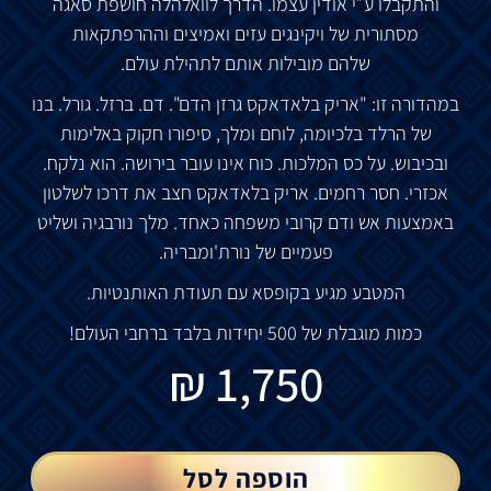
והתקבלו ע״י אודין עצמו. הדרך לוואלהלה חושפת סאגה
מסתורית של ויקינגים עזים ואמיצים וההרפתקאות
שלהם מובילות אותם לתהילת עולם.
במהדורה זו: "אריק בלאדאקס גרזן הדם". דם. ברזל. גורל. בנו
של הרלד בלכיומה, לוחם ומלך, סיפורו חקוק באלימות
ובכיבוש. על כס המלכות. כוח אינו עובר בירושה. הוא נלקח.
אכזרי. חסר רחמים. אריק בלאדאקס חצב את דרכו לשלטון
באמצעות אש ודם קרובי משפחה כאחד. מלך נורבגיה ושליט
פעמיים של נורת'ומבריה.
המטבע מגיע בקופסא עם תעודת האותנטיות.
כמות מוגבלת של 500 יחידות בלבד ברחבי העולם!
₪
1,750
הוספה לסל