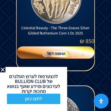
Celestial Beauty - The Three Graces Silver
Gilded Ruthenium Coin 1 Oz 2025
₪
850
הוספה לסל
+
-
להצטרפות לערוץ הטלגרם
של BULLION CLUB
לעדכונים ומידע שוטף בנושא
מתכות יקרות
לחצו כאן