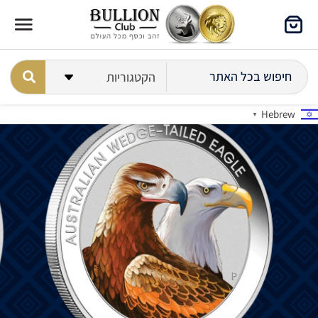
Hebrew
▼