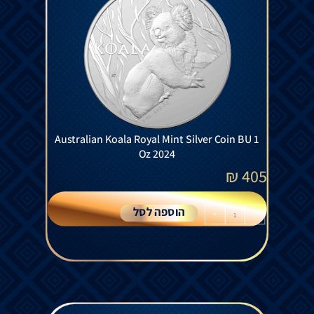
Australian Koala Royal Mint Silver Coin BU 1
Oz 2024
₪
405
הוספה לסל
+
-