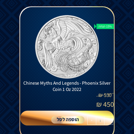
15% הנחה
Chinese Myths And Legends - Phoenix Silver
Coin 1 Oz 2022
₪
530
₪
450
הוספה לסל
+
-