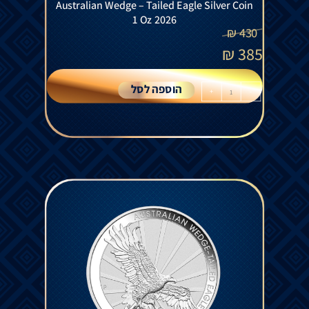
Australian Wedge – Tailed Eagle Silver Coin
1 Oz 2026
₪
430
₪
385
הוספה לסל
+
-