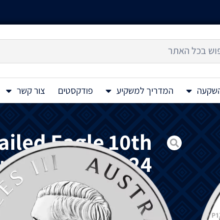
השקעה
המדריך למשקיע
פודקסטים
צור קשר
ailed Eagle 10th
r Coin 1 Oz 2024
מטבע
כסף
Australian Wedge – Tailed Eagle 10th Anniversary 1 Oz 2024
ה
-10
של
נשר
זנב
טריז
אוסטרלי
בשנת 2024.
עיט
זנב
טריז
,
הנקרא
על
שם
זנבו
הארוך
,
בעל