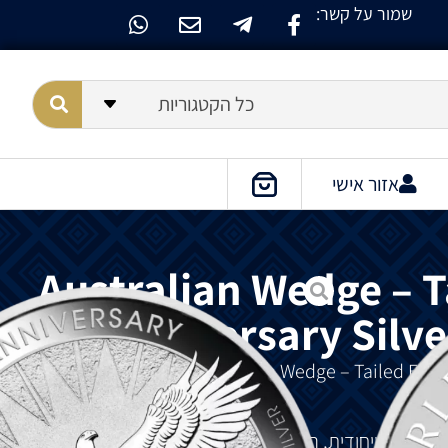
שמור על קשר:
כל הקטגוריות
אזור אישי
Australian Wedge – T
Anniversary Silve
מציין
את
יום
השנה
הצורה
הייחודית
,
הוא
ציפור
הטרף
הגדולה
ביותר