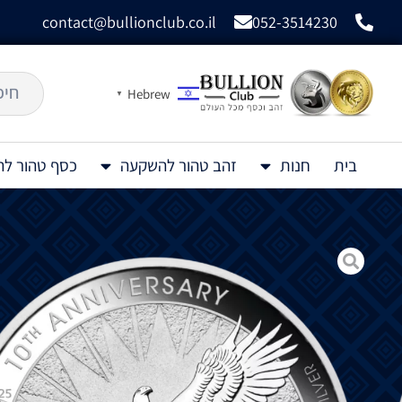
contact@bullionclub.co.il
052-3514230
Hebrew
▼
בית
חנות
זהב טהור להשקעה
כסף טהור ל