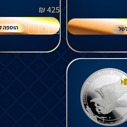
₪
425
הוספה ל
סל
+
-