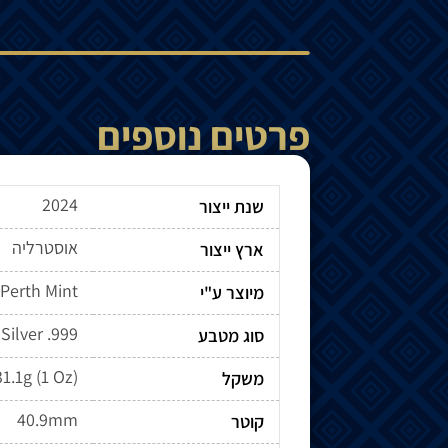
פרטים נוספים
2024
שנת ייצור
אוסטרליה
ארץ ייצור
Perth Mint
מיוצר ע"י
Silver .999
סוג מטבע
31.1g (1 Oz)
משקל
40.9mm
קוטר