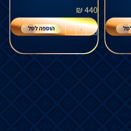
₪
440
סל
הוספה לסל
+
-