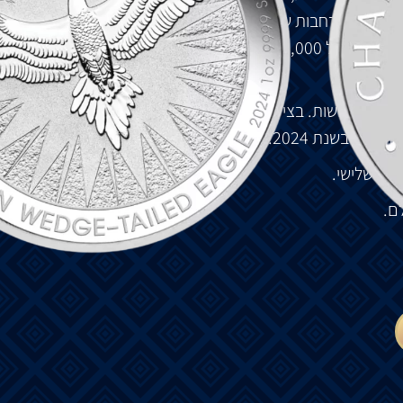
ם
כנפיים
נרחבות
של
עד
2.5
מטר
,
בעל
יכולת
לעוף
ללא
לגבהים
של
2,000
מטר
ומעלה
על
זרמי
אוויר
תרמיים
נפיים
פרושות
.
בצידו
השמאלי
של
המטבע
מוצג
סימן
מנטה
ה
פרת
'
בשנת
2024.
ס
השלישי
.
ם
.