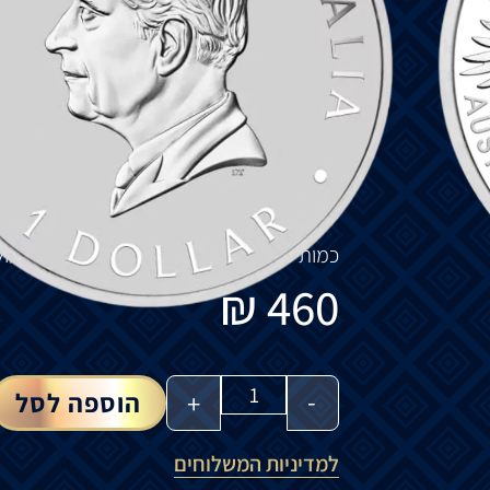
באוסטרליה
ואחד
הנשרים
הגדולים
בעולם
.
ע
לאות
במשך
שעות
רבות
ומגיע
לעיתים
קרובות
העולים
מהשטח
השמשי
של
אוסטרליה
.
חזית
המטבע
מציג
נשר
זנב
טריז
מלכותי
עם
כ
'P125'
המסמל
את
יום
השנה
ה
-125
של
מנט
גב
המטבע
מציג
את
הוד
מלכותו
המלך
צ
'
ארל
כמות
מוגבלת
של
50,000
יחידות
ברחבי
העול
₪
460
-
+
הוספה לסל
למדיניות המשלוחים