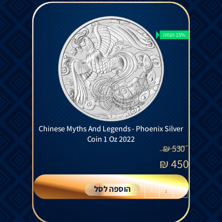
15% הנחה
Chinese Myths And Legends - Phoenix Silver
Coin 1 Oz 2022
₪
530
₪
450
הוספה לסל
+
-