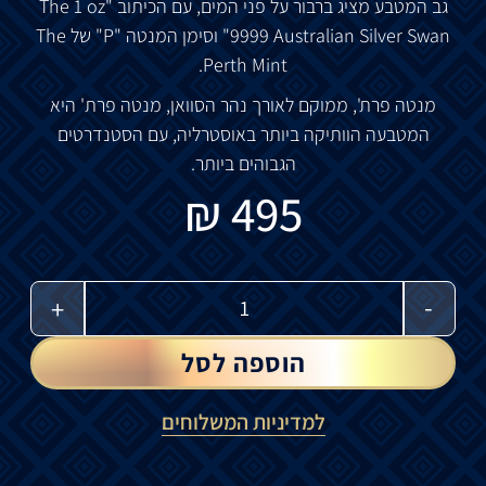
גב
המטבע
מציג
ברבור
על
פני
המים
,
עם
הכיתוב
"The 1 oz
9999 Australian Silver Swan"
וסימן
המנטה
"P"
של
The
Perth Mint.
מנטה
פרת
',
ממוקם
לאורך
נהר
הסוואן
,
מנטה
פרת
'
היא
המטבעה
הוותיקה
ביותר
באוסטרליה
,
עם
הסטנדרטים
הגבוהים
ביותר
.
₪
495
-
+
הוספה לסל
למדיניות המשלוחים