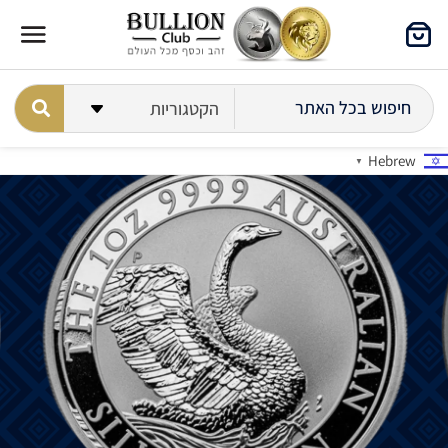
Hebrew
▼