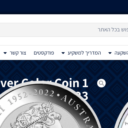
השקעה
המדריך למשקיע
פודקסטים
צור קשר
ver Color Coin 1
Oz 2023
מטבע
כסף
ברבור
צבעוני
Australian Swan Colorized 1 Oz 2023
Mint Swan,
הושקה
לראשונה
בשנת
2017,
ו
והעיצובים
הייחודיים
המשתנים
מדי
שנה
.