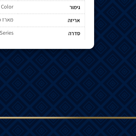
Color
גימור
מארז מ
אריזה
Series
סדרה