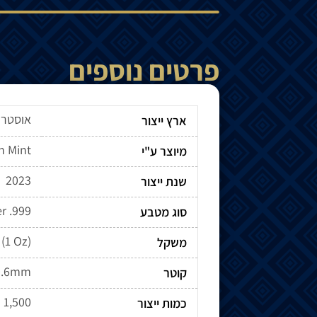
פרטים נוספים
אוסטרל
ארץ ייצור
h Mint
מיוצר ע"י
2023
שנת ייצור
er .999
סוג מטבע
 (1 Oz)
משקל
0.6mm
קוטר
1,500
כמות ייצור