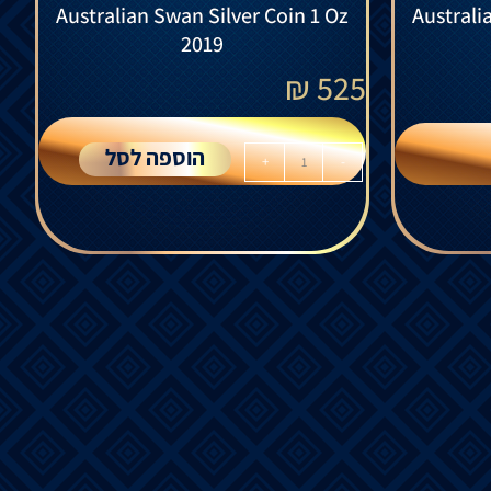
Australian Swan Silver Coin 1 Oz
Australi
2019
₪
525
הוספה לסל
+
-