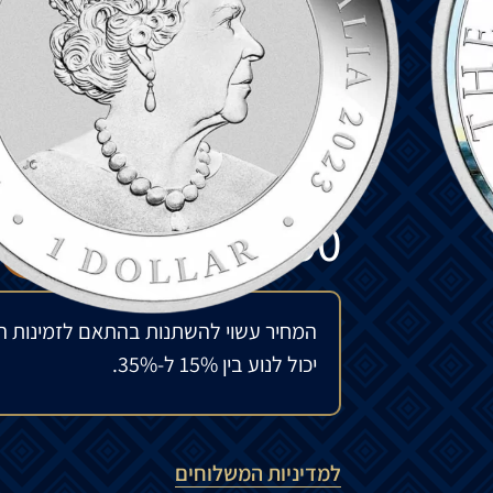
חזית
המטבע
מציג
את
הוד
מלכותה
המנוחה
גב
המטבע
מציג
ברבור
על
פני
המים
,
מטה
בח
Australian Silver Swan”
וסימן
המנטה
“P”
מנטה
פרת
‘ –
ממוקם
לאורך
נהר
הסוואן
,
מנט
הסטנדרטים
הגבוהים
ביותר
.
₪
790
להזמנה מיוחדת
המחיר עשוי להשתנות בהתאם לזמינות ה
יכול לנוע בין 15% ל-35%.
למדיניות המשלוחים