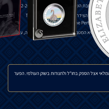
המלכה
אליזבת
השנייה
עם
שנות
מלכותה
– 1952-2022.
ן
את
צווארו
הצידה
,
עם
הכיתוב
“The 1 oz 9999
של
The Perth Mint.
ה
פרת
‘
היא
המטבעה
הוותיקה
ביותר
באוסטרליה
,
עם
מלאי אצל הספק בחו"ל ולתנודות בשוק העולמי. הפער