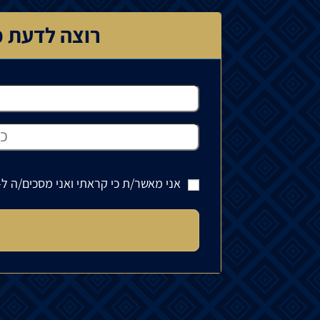
רוצה לדעת כ
אני מאשר/ת כי קראתי ואני מסכים/ה ל-