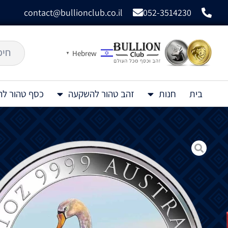
contact@bullionclub.co.il
052-3514230
Hebrew
▼
בית
חנות
זהב טהור להשקעה
כסף טהור ל