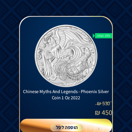
15% הנחה
Chinese Myths And Legends - Phoenix Silver
Coin 1 Oz 2022
₪
530
₪
450
הוספה לסל
+
-