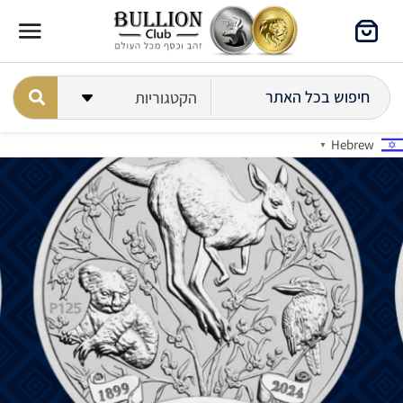
Hebrew
▼