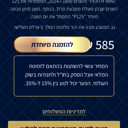
PERTH MINT”
והשנים
1899
ו
-2024,
המסמלות
את
125
השנים
שבהן
פועלת
מטבעת
פרת
'.
בנוסף
,
מוצג
סימן
מנטה
מיוחד
"P125"
המסמל
את
יום
השנה
.
גב
המטבע
מציג
את
הוד
מלכותו
המלך
צ
'
ארלס
השלישי
.
₪
585
להזמנה מיוחדת
המחיר עשוי להשתנות בהתאם לזמינות
המלאי אצל הספק בחו"ל ולתנודות בשוק
העולמי. הפער יכול לנוע בין 15% ל-35%.
למדיניות המשלוחים