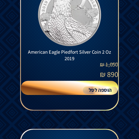
American Eagle Piedfort Silver Coin 2 Oz
2019
₪
1,050
₪
890
הוספה לסל