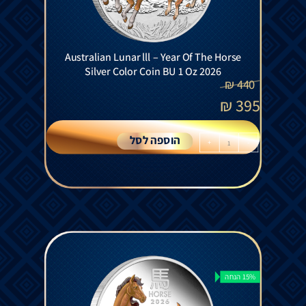
Australian Lunar lll – Year Of The Horse
Silver Color Coin BU 1 Oz 2026
₪
440
₪
395
הוספה לסל
+
-
15% הנחה