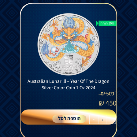
10% הנחה
Australian Lunar lll – Year Of The Dragon
Silver Color Coin 1 Oz 2024
₪
500
₪
450
הוספה לסל
+
-