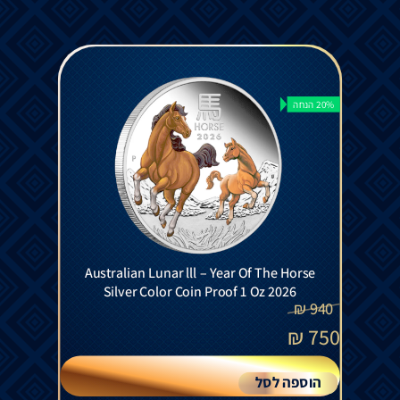
20% הנחה
Australian Lunar lll – Year Of The Horse
Silver Color Coin Proof 1 Oz 2026
₪
940
₪
750
הוספה לסל