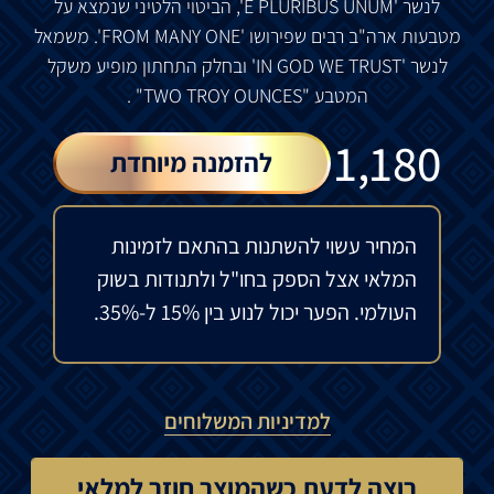
לנשר
'E PLURIBUS UNUM',
הביטוי
הלטיני
שנמצא
על
מטבעות
ארה
"
ב
רבים
שפירושו
'FROM MANY ONE'.
משמאל
לנשר
'IN GOD WE TRUST'
ובחלק
התחתון
מופיע
משקל
המטבע
"TWO TROY OUNCES" .
₪
1,180
להזמנה מיוחדת
המחיר עשוי להשתנות בהתאם לזמינות
המלאי אצל הספק בחו"ל ולתנודות בשוק
העולמי. הפער יכול לנוע בין 15% ל-35%.
למדיניות המשלוחים
רוצה לדעת כשהמוצר חוזר למלאי