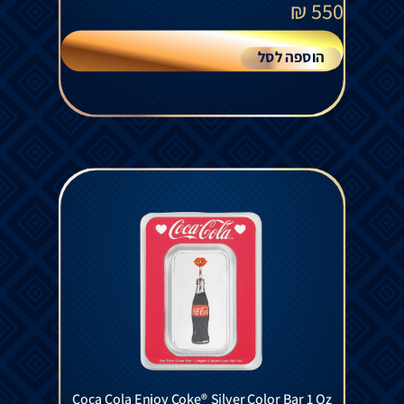
₪
550
הוספה לסל
Coca Cola Enjoy Coke® Silver Color Bar 1 Oz