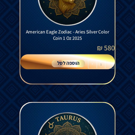
American Eagle Zodiac - Aries Silver Color
Coin 1 Oz 2025
₪
580
הוספה לסל
+
-