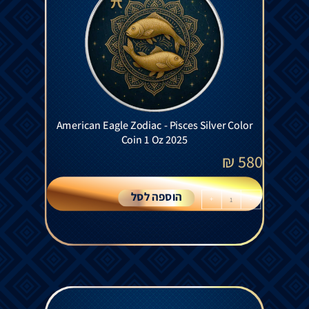
American Eagle Zodiac - Pisces Silver Color
Coin 1 Oz 2025
₪
580
הוספה לסל
+
-