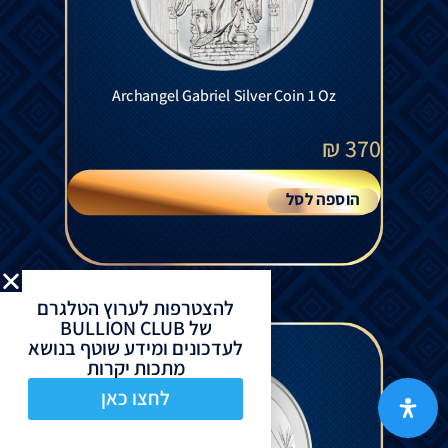
Archangel Gabriel Silver Coin 1 Oz
₪
370
הוספה לסל
להצטרפות לערוץ הטלגרם
של BULLION CLUB
לעדכונים ומידע שוטף בנושא
מתכות יקרות
לחצו כאן