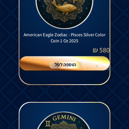
American Eagle Zodiac - Pisces Silver Color
Coin 1 Oz 2025
₪
580
הוספה לסל
+
-