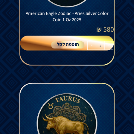
American Eagle Zodiac - Aries Silver Color
Coin 1 Oz 2025
₪
580
הוספה לסל
+
-