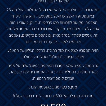
השראה לתרבות כיום.
במהדורה זו: בתולה, המזל השישי בגלגל המזלות, החל מה-23
באוגוסט ועד ה-22 או ה-23 בספטמבר. הוא שייך ליסוד
האדמה ומקושר לתכונות כמו פרקטיות, דיוק, כישורי ניתוח,
אהבה לסדר ולפרטים. מרקורי הוא כוכב הלכת השומר של מזל
זה. אנשים שנולדו במזל מאזניים נתפסים כרגישים, נאמנים
ולהוטים לעזור, אך קפדניים ומסורים.
חזית המטבע מציג את מזל בתולה. בחלקו העליון של המטבע
מופיע הכיתוב
"
בתולה
"
וסמל מזל בתולה.
גב המטבע מציג שמש במרכז המוקפת במעגל שלם של שנים
עשר המזלות. הסמלים בצבע זהב, המסודרים על רקע כהה,
יוצרים קומפוזיציה הרמונית.
מטבע כסף מגיע בקופסת הגנה.
מהדורה מוגבלת של 500 יחידות בלבד ברחבי העולם!