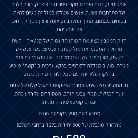
אופטימיות, כנות ואהבת חקר. פטרונו הוא צדק, כוכב הלכת
של התרחבות ואושר. אנשים שנולדו במזל זה נוטים להיות
בטוחים בעצמם, מתוך התלהבות, אומץ ורצון נוסף להרחיב
את אופקיהם.
חזית המטבע מציג את דמותו הדינמית של קנטאור – קשת
מיתולוגי המסמל את מזל קשת. הוא מוצג כשהוא שולט
בקשת, מוכן לירות חץ, המסמל כוח, אנרגיה ומרדף אחר
מטרה. מוטיב מנדלה דקורטיבי ברקע, והכיתוב
"
קשת
"
מופיע
בחלקו העליון יחד עם סמל גלגל המזלות קשת.
גב המטבע
מציג שמש במרכז המוקפת במעגל שלם של שנים
עשר המזלות. סמלי צבעי הזהב, המסודרים על רקע כהה,
יוצרים קומפוזיציה הרמונית.
מטבע כסף מגיע בקופסת הגנה.
מהדורה מוגבלת של 500 יחידות בלבד ברחבי העולם!