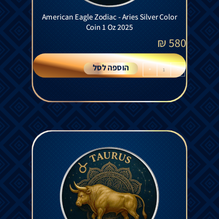
American Eagle Zodiac - Aries Silver Color
Coin 1 Oz 2025
₪
580
הוספה לסל
+
-