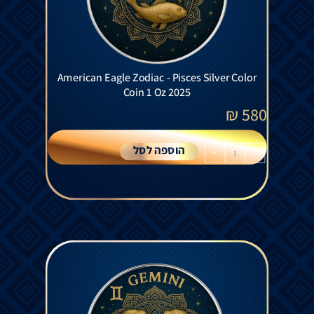
American Eagle Zodiac - Pisces Silver Color
Coin 1 Oz 2025
₪
580
הוספה לסל
+
-