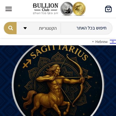
Hebrew
▼