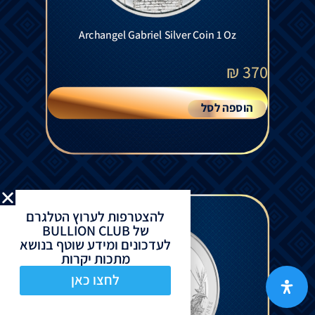
Archangel Gabriel Silver Coin 1 Oz
₪
370
הוספה לסל
להצטרפות לערוץ הטלגרם
של BULLION CLUB
לעדכונים ומידע שוטף בנושא
מתכות יקרות
לחצו כאן