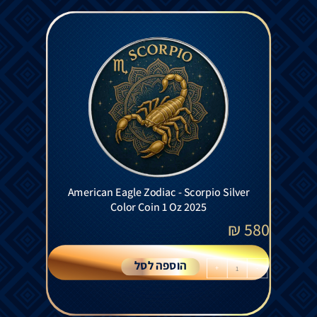
American Eagle Zodiac - Scorpio Silver
Color Coin 1 Oz 2025
₪
580
הוספה לסל
+
-