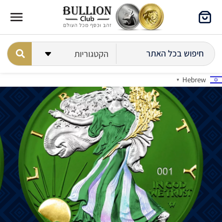
Hebrew
▼