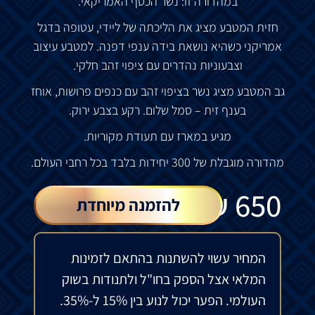
במהדורה
זו
:
נשר
הכסף
האמריקאי
.
חזית
המטבע
מציג
את
הליכתה
של
ליידי
,
עטופה
בדגל
אמריקני
כשהיא
נושאת
בידה
ענפי
דפנה
.
למטבע
עיצוב
וצבעוניות
נהדרים
עם
ציפוי
זהב
חלקי
.
גב
המטבע
מציג
נשר
בציפוי
זהב
עם
כנפים
פרושות
,
אוחז
בענף
זית
–
סמל
שלום
.
רקע
בצבע
ירוק
.
מגיע
במארז
עם
תעודת
מקוריות
.
מהדורה
מוגבלת
של
300
יחידות
בלבד
בכל
רחבי
העולם
.
₪
650
להזמנה מיוחדת
המחיר עשוי להשתנות בהתאם לזמינות
המלאי אצל הספק בחו"ל ולתנודות בשוק
העולמי. הפער יכול לנוע בין 15% ל-35%.