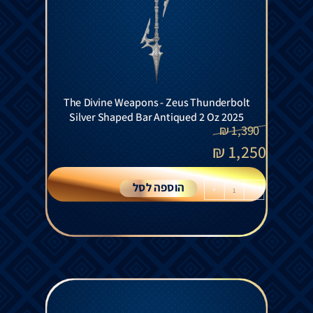
The Divine Weapons - Zeus Thunderbolt
Silver Shaped Bar Antiqued 2 Oz 2025
₪
1,390
₪
1,250
הוספה לסל
+
-