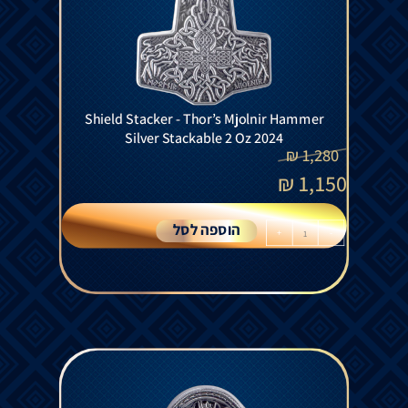
Shield Stacker - Thor’s Mjolnir Hammer
Silver Stackable 2 Oz 2024
₪
1,280
₪
1,150
הוספה לסל
+
-