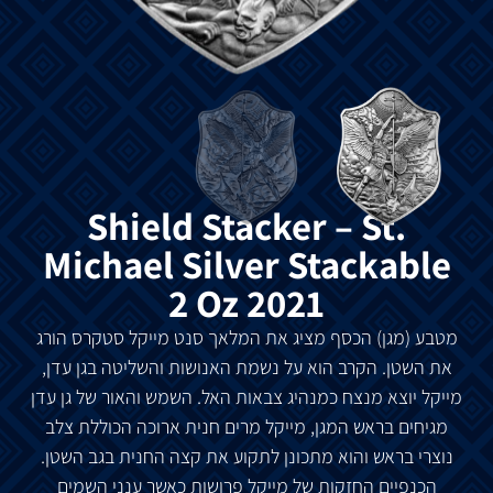
Shield Stacker – St.
Michael Silver Stackable
2 Oz 2021
מטבע
(
מגן
)
הכסף
מציג
את
המלאך
סנט
מייקל
סטקרס
הורג
את
השטן
.
הקרב
הוא
על
נשמת
האנושות
והשליטה
בגן
עדן
,
מייקל
יוצא
מנצח
כמנהיג צבאות
האל
.
השמש
והאור
של
גן
עדן
מגיחים
בראש
המגן
,
מייקל
מרים
חנית
ארוכה
הכוללת
צלב
נוצרי
בראש
והוא
מתכונן
לתקוע
את
קצה
החנית בגב
השטן
.
הכנפיים
החזקות
של
מייקל
פרושות
כאשר
ענני
השמים