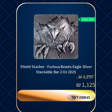
10% הנחה
Shield Stacker - Furious Beasts Eagle Silver
Stackable Bar 2 Oz 2025
₪
1,250
₪
1,125
הוספה לסל