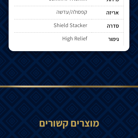
קפסולה/עדשה
אריזה
Shield Stacker
סדרה
High Relief
גימור
מוצרים קשורים