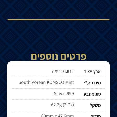
פרטים נוספים
דרום קוריאה
ארץ ייצור
South Korean KOMSCO Mint
מיוצר ע"י
Silver .999
סוג מטבע
62.2g (2 Oz)
משקל
60mm x 47.6mm
מידות