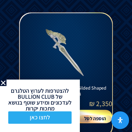
Sword of St. Gabriel Silver Gilded Shaped
להצטרפות לערוץ הטלגרם
Bar 2.5 Oz 2024
של BULLION CLUB
לעדכונים ומידע שוטף בנושא
₪
2,350
מתכות יקרות
לחצו כאן
הוספה לסל