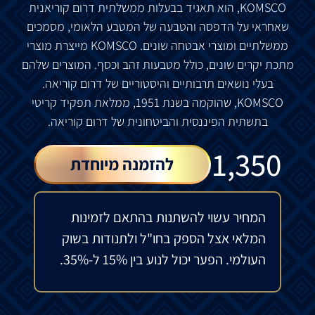
KOMSCO,
הוא
תאגיד
בבעלות
ממשלתית
דרום
קוריאנית
שאחראי
על
הדפסה
והטבעה
של
המטבע
הלאומי
,
מסמכים
ממשלתיים
ומוצרי
אבטחה
שונים
. KOMSCO
מייצרת
מוצרי
מתכת
יקרים
שונים
,
כולל
מטבעות
זהב
וכסף
.
המוצרים
שלהם
בעלי
נושאים
תרבותיים
והיסטוריים
של
דרום
קוריאה
.
KOMSCO,
שהוקמה
בשנת
1951,
ממלאת
תפקיד
קריטי
בתשתית
הפיננסית
והביטחונית
של
דרום
קוריאה
.
₪
1,350
להזמנה מיוחדת
המחיר עשוי להשתנות בהתאם לזמינות
המלאי אצל הספק בחו"ל ולתנודות בשוק
העולמי. הפער יכול לנוע בין 15% ל-35%.