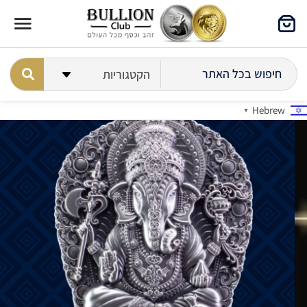
Hebrew
▼