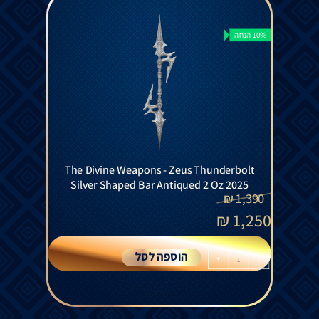
10% הנחה
The Divine Weapons - Zeus Thunderbolt
Silver Shaped Bar Antiqued 2 Oz 2025
₪
1,390
₪
1,250
הוספה לסל
+
-