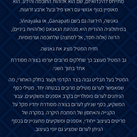
מתייחס
להינדואיזם
,
שם
הוא
אלוהות
החוכמה
והידע
.
הוא
מאופיין
בגוף
אנושי
עם
ראש
פיל
ובעל
ארבע
זרועות
.
גאנשה
, ​​
הידועה
גם
בשם
Ganapati,
או
Vinayaka,
במיתולוגיה
ההודית
היא
מנהיגת
הגאנאס
(
אלוהויות
ביניים
),
הדווה
(
אלוה
חסד
,
אל
למחצה
)
של
חוכמה
וערמומיות
.
חזית
המטיל
מציג
את
גאנשה
.
גב
המטיל
מעוצב
כך
שחלקים
מרובים
יערמו
בצורה
מסודרת
אחד
בתוך
השני
.
המטיל
בעל
תבליט
גבוה
בצד
הקדמי
וקעור
בחלק
האחורי
,
מה
שמאפשר
לערום
מטילים
מרובים
בבטחה
יחד
.
מטילי
כסף
הניתנים
לערום
פופולריים
בקרב
אספנים
ומשקיעים
.
עבור
המשקיע
,
כסף
שניתן
לערום
בצורה
מסודרת
יחדיו
מקל
על
הקנייה
והאחסון
של
המתכת
היקרה
.
במקרה
של
פריטים
בעיצוב
ייחודי
,
אספנים
ומשקיעים
מתעניינים
בכסף
הניתן
לערום
שמציע
גם
יופי
בעיצוב
.