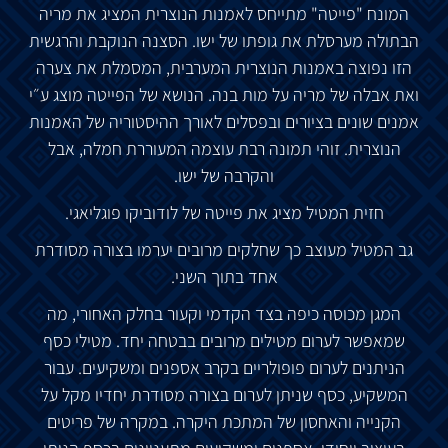
המונח
"
פייטה
"
מתייחס
לאמנות
הנוצרית
המציג
את
מריה
הבתולה
מערסלת
את
גופתו
של
ישו
.
הסצנה
הנוקבת
והרגשית
הזו
נפוצה
באמנות
הנוצרית
המערבית
,
המסמלת
את
צערה
ואת
אבלה
של
מריה
על
מות
בנה
.
הנושא
של
הפייטה
מוצג
ע״י
אמנים
שונים
בציורים
ובפסלים
לאורך ה
היסטוריה
של
האמנות
הנוצרית
.
זוהי
תמונה
רבת
עוצמה
המעוררת
חמלה
,
אבל
והקרבה
של
ישו
.
חזית
המטיל
מציג
את
פייטה
של
לודוביקו
פוגליאגי
.
גב
המטיל
מעוצב
כך
שחלקים
מרובים
יערמו
בצורה
מסודרת
אחד
בתוך
השני
.
המגן
מכוסה
כיפה
בצד
הקדמי
וקעור
בחלק
האחורי
,
מה
שמאפשר
לערום
מטילים
מרובים
בבטחה
יחד
.
מטילי
כסף
הניתנים
לערום
פופולריים
בקרב
אספנים
ומשקיעים
.
עבור
המשקיע
,
כסף
שניתן
לערום
בצורה
מסודרת
יחדיו
מקל
על
הקנייה
והאחסון
של
המתכת
היקרה
.
במקרה
של
פריטים