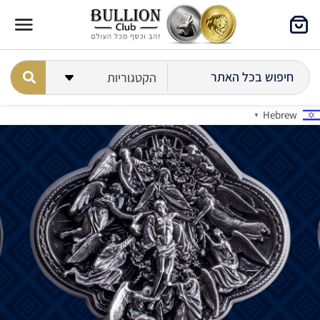
Hebrew
▼