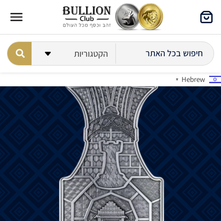
Hebrew
▼