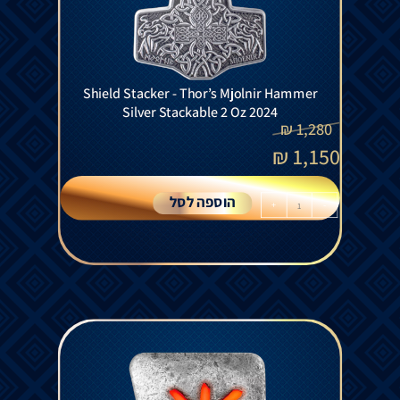
Shield Stacker - Thor’s Mjolnir Hammer
Silver Stackable 2 Oz 2024
₪
1,280
₪
1,150
הוספה לסל
+
-