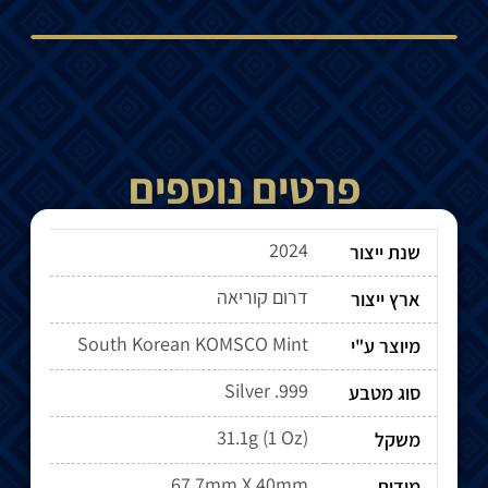
פרטים נוספים
2024
שנת ייצור
דרום קוריאה
ארץ ייצור
South Korean KOMSCO Mint
מיוצר ע"י
Silver .999
סוג מטבע
31.1g (1 Oz)
משקל
67.7mm X 40mm
מידות