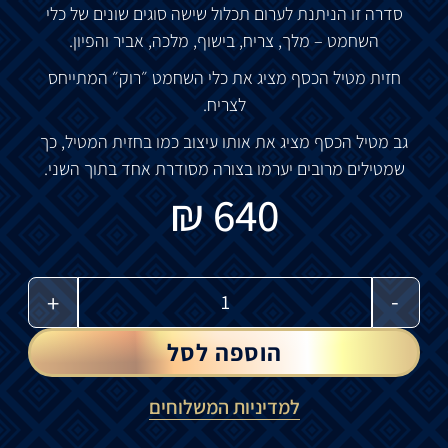
סדרה
זו
הניתנת
לערום
תכלול
שישה
סוגים
שונים
של
כלי
השחמט
–
מלך
,
צריח
,
בישוף
,
מלכה
,
אביר
והפיון
.
חזית
מטיל
הכסף
מציג
את
כלי
השחמט
״רוק״
המתייחס
לצריח
.
גב
מטיל
הכסף
מציג
את
אותו
עיצוב
כמו
בחזית
המטיל
,
כך
שמטילים
מרובים
יערמו
בצורה
מסודרת
אחד
בתוך
השני
.
₪
640
-
+
הוספה לסל
למדיניות המשלוחים