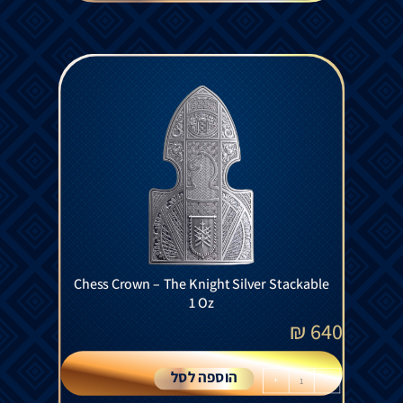
Chess Crown – The Knight Silver Stackable
1 Oz
₪
640
הוספה לסל
+
-