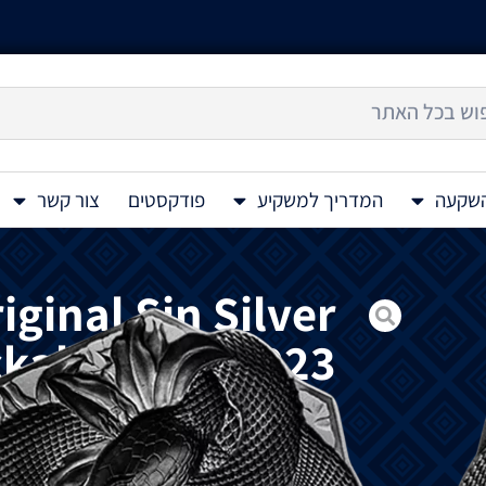
השקעה
המדריך למשקיע
פודקסטים
צור קשר
iginal Sin Silver
ckable 2 Oz 2023
מטיל
(
מגן
)
הכסף
Shield Stacker –
Oz
Original Sin 2
דרום
קוריאה
,
שיוצר
במיוחד
כך
שניתן
לערום 
מהדורה
זו
מציגה
את
הסיפור
המקראי
על
חטא