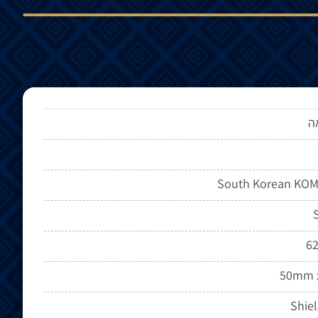
ה
South Korean KOM
S
62
50mm 
Shiel