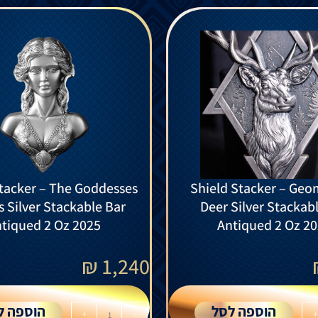
tacker – The Goddesses
Shield Stacker – Geom
s Silver Stackable Bar
Deer Silver Stackab
tiqued 2 Oz 2025
Antiqued 2 Oz 2
₪
1,240
הוספה לסל
הוספה ל
+
-
+