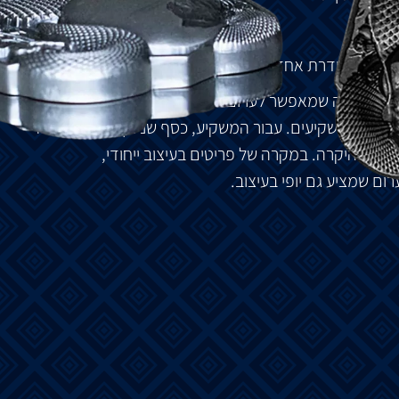
ס
.
צורה
מסודרת
אחד
בתוך
השני
.
אחורי
,
מה
שמאפשר
לערום
מטילים
מרובים
בבטחה
יחד
.
ספנים
ומשקיעים
.
עבור
המשקיע
,
כסף
שניתן
לערום
בצורה
תכת
היקרה
.
במקרה
של
פריטים
בעיצוב
ייחודי
,
רום
שמציע
גם
יופי
בעיצוב
.