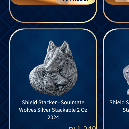
Shield Stacker - Soulmate
Shield S
Wolves Silver Stackable 2 Oz
St
2024
₪
1,240