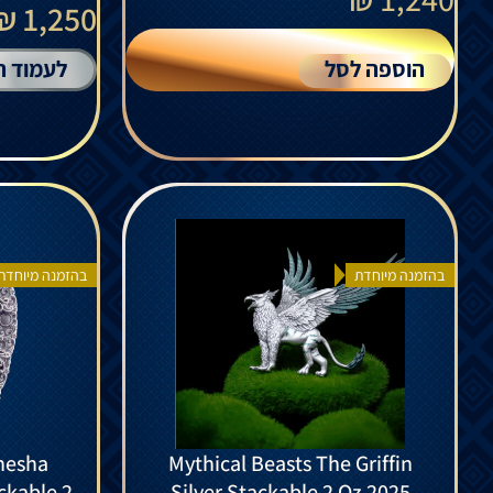
1,250 ₪
הוספה לסל
לעמוד ה
בהזמנה מיוחדת
בהזמנה מיוחדת
anesha
Mythical Beasts The Griffin
ckable 2
Silver Stackable 2 Oz 2025