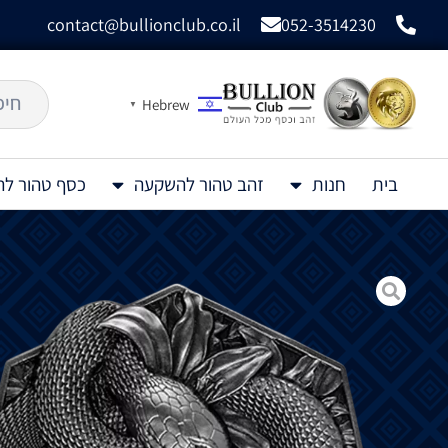
contact@bullionclub.co.il
052-3514230
Hebrew
▼
בית
חנות
זהב טהור להשקעה
כסף טהור ל