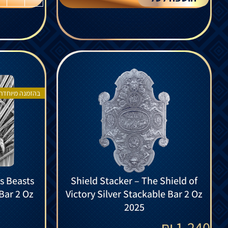
בהזמנה מיוחדת
us Beasts
Shield Stacker – The Shield of
Bar 2 Oz
Victory Silver Stackable Bar 2 Oz
2025
₪
1,240