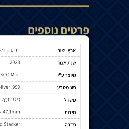
פרטים נוספים
דרום קוריא
ארץ ייצור
2023
שנת ייצור
SCO Mint
מיוצר ע"י
ilver .999
סוג מטבע
.2g (2 Oz)
משקל
x 47.1mm
מידות
d Stacker
סדרה