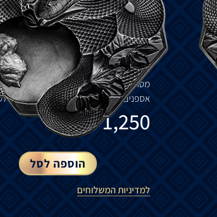
חזית
המטיל
מציג
נחש
מפותל
סביב
תפוח
נגו
גב
המטיל
מעוצב
כך
שחלקים
מרובים
יערמו
ב
המגן
מכוסה
כיפה
בצד
הקדמי
וקעור
בחלק
ה
מטילי
כסף
הניתנים
לערום
פופולריים בקרב
א
מסודרת
יחדיו
מקל
על
הקנייה
והאחסון
של
המ
אספנים
ומשקיעים
מתעניינים
בכסף
הניתן
לע
₪
1,250
הוספה לסל
למדיניות המשלוחים