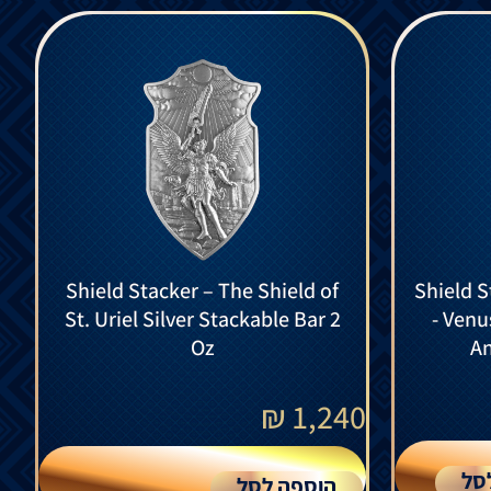
Shield Stacker – The Shield of
Shield S
St. Uriel Silver Stackable Bar 2
- Venu
Oz
An
₪
1,240
סל
הוספה לסל