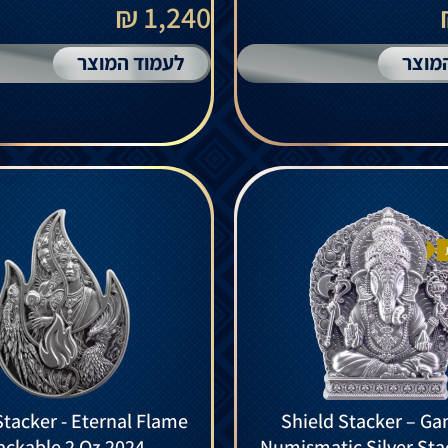
1,240 ₪
מוצר
לעמוד המוצר
Stacker - Eternal Flame
Shield Stacker – G
ackable 2 Oz 2024
Numismatic Silver Sta