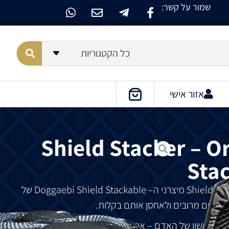
שמור על קשר:
כל הקטגוריות
אזור אישי
Shield Stacker – Or
Sta
מיצרני
ה
– Doggaebi Shield Stackable
של
מ
טילים
מרובים
ולאחסן
אותם
בקלות
.
ו
הראשון
של
האדם
–
אכילת
הפרי
האסור
.