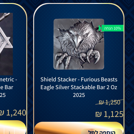
10% הנחה
etric -
Shield Stacker - Furious Beasts
le Bar
Eagle Silver Stackable Bar 2 Oz
025
2025
₪
1,250
₪
1,240
₪
1,125
הוספה לסל
-