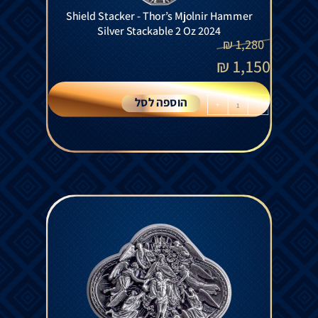
Shield Stacker - Thor’s Mjolnir Hammer
Silver Stackable 2 Oz 2024
₪
1,280
₪
1,150
הוספה לסל
+
-