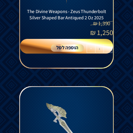
The Divine Weapons - Zeus Thunderbolt
Silver Shaped Bar Antiqued 2 Oz 2025
₪
1,390
₪
1,250
הוספה לסל
+
-