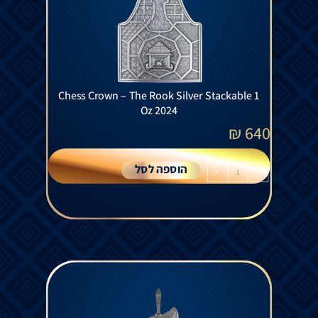
Chess Crown – The Rook Silver Stackable 1
Oz 2024
₪
640
הוספה לסל
+
-