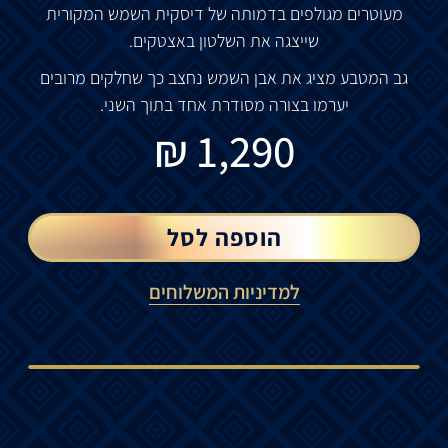
מעוטרים
מגולפים
בדמותה
של
דיסקית
השמש
המקורית
שייצגה
את
השלטון
באצטקים
.
גב
המטבע
מציג
את
אבן
השמש
נחצב
כך
שחלקים
מרובים
יערמו
בצורה
מסודרת
אחד
בתוך
השני
.
₪
1,290
הוספה לסל
למדיניות המשלוחים