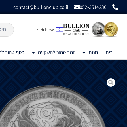
contact@bullionclub.co.il
052-3514230
Hebrew
▼
בית
חנות
זהב טהור להשקעה
כסף טהור ל