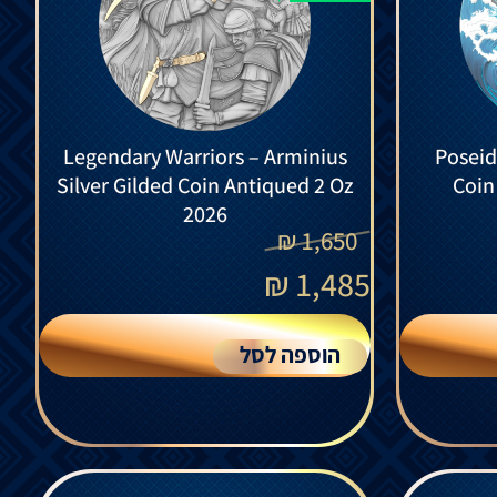
Legendary Warriors – Arminius
Poseid
Silver Gilded Coin Antiqued 2 Oz
Coin
2026
₪
1,650
₪
1,485
הוספה לסל