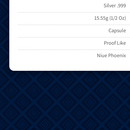
Silver .999
15.55g (1/2 Oz)
Capsule
Proof Like
Niue Phoenix