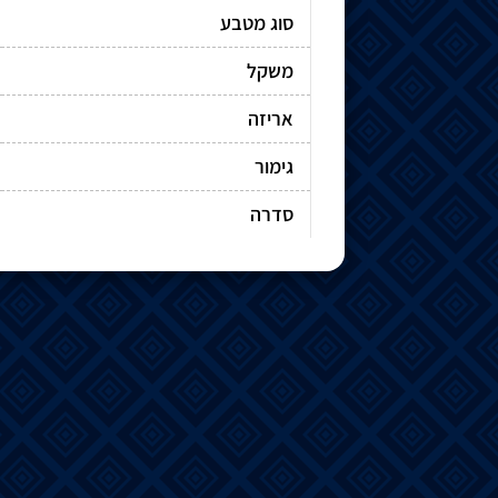
סוג מטבע
משקל
אריזה
גימור
סדרה