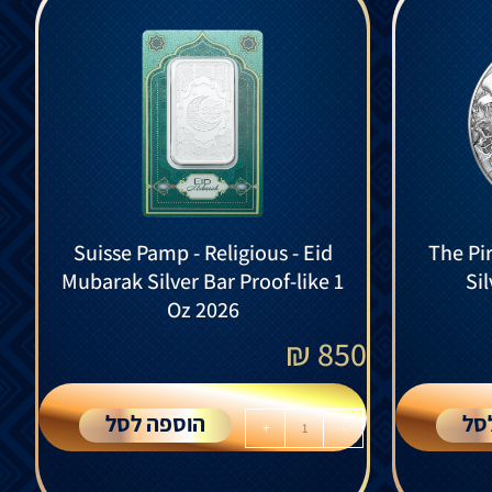
Suisse Pamp - Religious - Eid
The Pir
Mubarak Silver Bar Proof-like 1
Si
Oz 2026
₪
850
סל
הוספה לסל
+
-