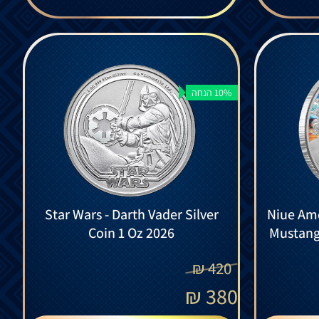
10% הנחה
Star Wars - Darth Vader Silver
Niue Ame
Coin 1 Oz 2026
Mustang 
₪
420
₪
380