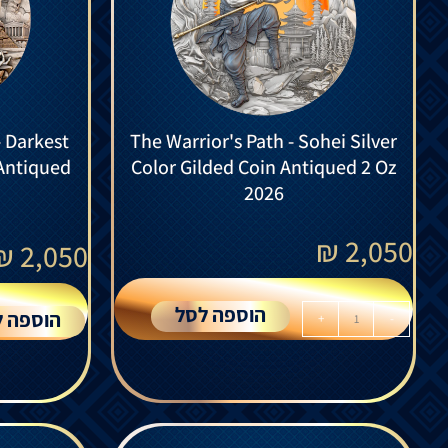
 Darkest
The Warrior's Path - Sohei Silver
 Antiqued
Color Gilded Coin Antiqued 2 Oz
2026
₪
2,050
₪
2,050
הוספה לסל
הוספה ל
+
-