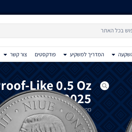
השקעה
המדריך למשקיע
פודקסטים
צור קשר
roof-Like 0.5 Oz
2025
מטבע
כסף
Phoenix Proof-Like 0.5 Oz 2025
מציג
את
עוף
החול
–
ציפור
מיתית
המסמלת
ל