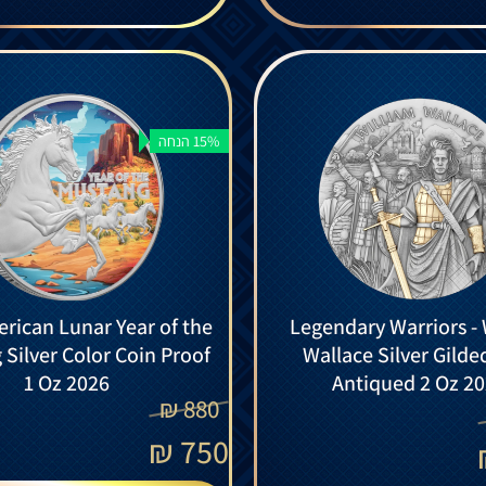
15% הנחה
rican Lunar Year of the
Legendary Warriors - 
Silver Color Coin Proof
Wallace Silver Gilde
1 Oz 2026
Antiqued 2 Oz 2
₪
880
₪
750