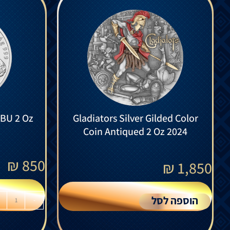
 BU 2 Oz
Gladiators Silver Gilded Color
Coin Antiqued 2 Oz 2024
₪
850
₪
1,850
הוספה לסל
-