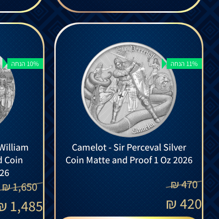
11% הנחה
10% הנחה
William
Camelot - Sir Perceval Silver
d Coin
Coin Matte and Proof 1 Oz 2026
026
₪
470
₪
1,650
₪
420
₪
1,485