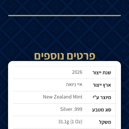
פרטים נוספים
2026
שנת ייצור
איי ניואה
ארץ ייצור
New Zealand Mint
מיוצר ע"י
Silver .999
סוג מטבע
31.1g (1 Oz)
משקל