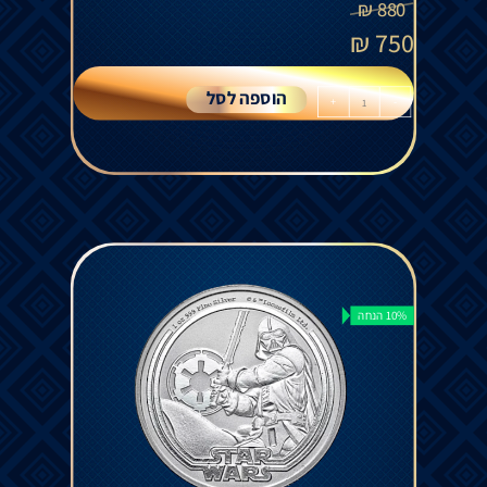
₪
880
₪
750
הוספה לסל
+
-
10% הנחה