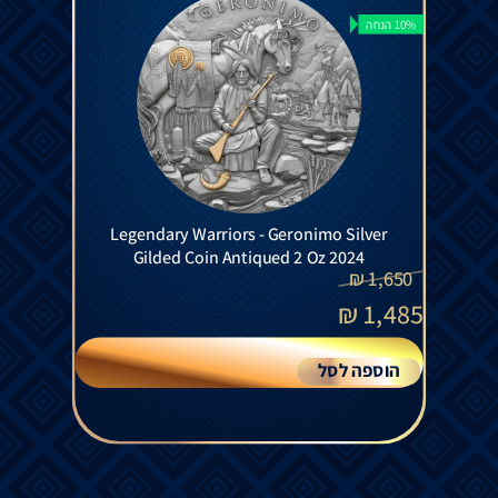
10% הנחה
Legendary Warriors - Geronimo Silver
Gilded Coin Antiqued 2 Oz 2024
₪
1,650
₪
1,485
הוספה לסל