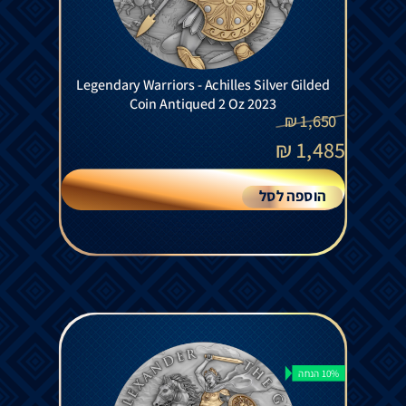
Legendary Warriors - Achilles Silver Gilded
Coin Antiqued 2 Oz 2023
₪
1,650
₪
1,485
הוספה לסל
10% הנחה