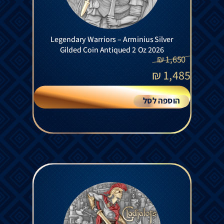
Legendary Warriors – Arminius Silver
Gilded Coin Antiqued 2 Oz 2026
₪
1,650
₪
1,485
הוספה לסל