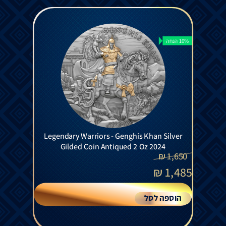
10% הנחה
Legendary Warriors - Genghis Khan Silver
Gilded Coin Antiqued 2 Oz 2024
₪
1,650
₪
1,485
הוספה לסל