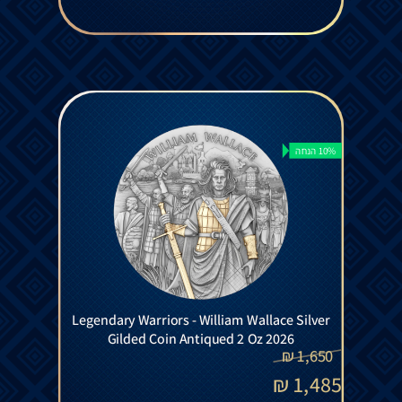
10% הנחה
Legendary Warriors - William Wallace Silver
Gilded Coin Antiqued 2 Oz 2026
₪
1,650
₪
1,485