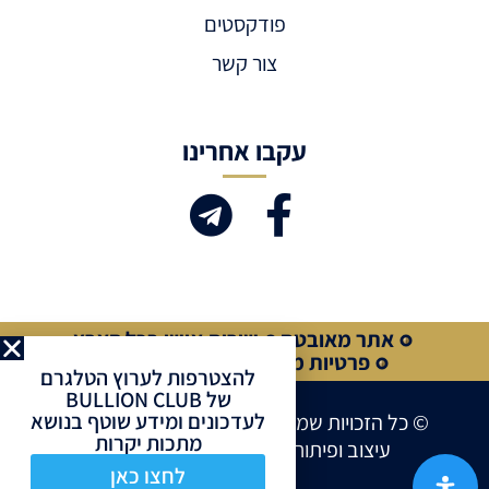
פודקסטים
צור קשר
עקבו אחרינו
אתר מאובטח
שירות אישי בכל הארץ
פרטיות מלאה
קנייה מאובטחת
להצטרפות לערוץ הטלגרם
של BULLION CLUB
לעדכונים ומידע שוטף בנושא
© כל הזכויות שמורות לחברת BULLION CLUB
מתכות יקרות
עיצוב ופיתוח אתרים ע”י
Site Market
לחצו כאן