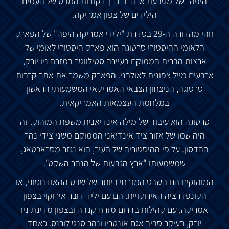
היפה" של מטבעת ארה"ב דרך נקודות המבט של העמים
הילידים של צפון אמריקה.
זוהי מהדורה ה-29 בסדרת "ילידי אמריקה היפה" של הפארק
הלאומי ההיסטורי סרטוגה הוא פארק היסטורי לאומי של
ארצות הברית הממוקם בעיירה סטילווטר במזרח ניו יורק,
ארבעים מייל צפונית לאולבני. הפארק משמר את אתר קרבות
סרטוגה, הניצחון הצבאי האמריקאי המשמעותי הראשון
במלחמת העצמאות האמריקאית.
סרטוגה הוא עיבוד של מילה אינדיאנית משפת המוהוק. זה
היה שמו של אזור ציד אינדיאני הממוקם משני צידי נהר
ההדסון. על פי ההיסטוריה של העיר, הוא נגזר מסראכטאג,
שמשמעותו "ארץ הגבעות של הנהר השקט".
המוהוקים הם השבט המזרחי ביותר של שבט ההאודנוסוני, או
הקונפדרציה האירוקויית. הם עם יליד דובר אירוקוי בצפון
אמריקה, עם קהילות בדרום מזרח קנדה ובצפון מדינת ניו
יורק, בעיקר סביב אגם אונטריו ונהר סנט לורנס. כאחד