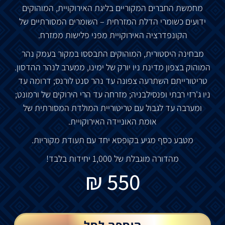
מחמשת החברים המקוריים בליגת האירוקויית, המוהוקים
ידועים כשומרי הדלת המזרחית – השומרים המסורתיים של
הקונפדרציה האירוקויית מפני פלישות ממזרח.
מבחינה היסטורית, המוהוקים התבססו במקור בעמק נהר
המוהוק בצפון מדינת ניו יורק של ימינו, ממערב לנהר ההדסון.
טריטורייתם השתרעה צפונה עד נהר סנט לורנס; דרומה עד
ניו ג'רזי רבתי ופנסילבניה; מזרחה עד הרי הירוקים של ורמונט;
ומערבה עד לגבול עם טריטוריית המולדת המסורתית של
אומת האוניידה האירוקויית.
מטבע כסף מגיע בקופסא יחד עם תעודת מקוריות.
מהדורה מוגבלת של 1,000 יחידות בלבד!
₪
550
הוספה לסל