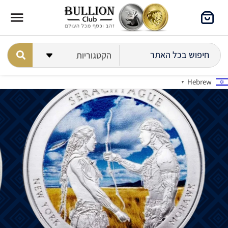
Hebrew
▼