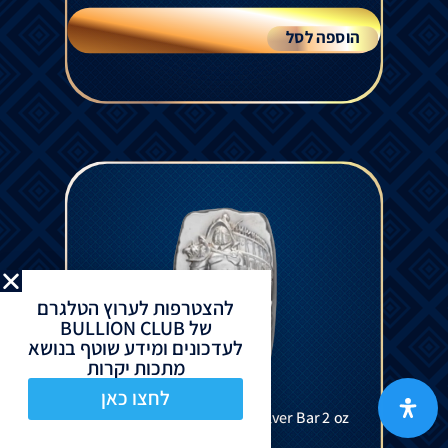
הוספה לסל
להצטרפות לערוץ הטלגרם
של BULLION CLUB
לעדכונים ומידע שוטף בנושא
מתכות יקרות
לחצו כאן
Gladiator Hand Poured Silver Bar 2 oz