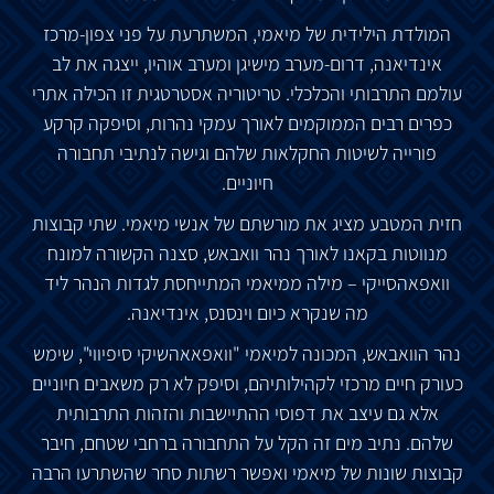
המולדת הילידית של מיאמי, המשתרעת על פני צפון-מרכז
אינדיאנה, דרום-מערב מישיגן ומערב אוהיו, ייצגה את לב
עולמם התרבותי והכלכלי. טריטוריה אסטרטגית זו הכילה אתרי
כפרים רבים הממוקמים לאורך עמקי נהרות, וסיפקה קרקע
פורייה לשיטות החקלאות שלהם וגישה לנתיבי תחבורה
חיוניים.
חזית המטבע מציג את מורשתם של אנשי מיאמי. שתי קבוצות
מנווטות בקאנו לאורך נהר וואבאש, סצנה הקשורה למונח
וואפאהסייקי – מילה ממיאמי המתייחסת לגדות הנהר ליד
מה שנקרא כיום וינסנס, אינדיאנה.
נהר הוואבאש, המכונה למיאמי "וואפאאהשיקי סיפיווי", שימש
כעורק חיים מרכזי לקהילותיהם, וסיפק לא רק משאבים חיוניים
אלא גם עיצב את דפוסי ההתיישבות והזהות התרבותית
שלהם. נתיב מים זה הקל על התחבורה ברחבי שטחם, חיבר
קבוצות שונות של מיאמי ואפשר רשתות סחר שהשתרעו הרבה