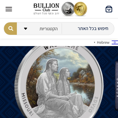
Hebrew
▼