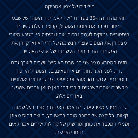
הילידים של צפון אמריקה.
זוהי מהדורה ה-36 בסדרת "ילידי אמריקה היפה" של שבט
מיזורי מכבד את אומת האוסייג', קבוצה בעלת קשרים
היסטוריים עמוקים לעמק נהרות אוהיו ומיסיסיפי. מטבע מיזורי
מציג הן את הנופים עוצרי הנשימה של הרי האוזארק והן את
המסורות התרבותיות העשירות של אנשי האוסייג'.
חזית המטבע מציג שני בני שבט האוסייג' יושבים לאורך גדת
נהר. לפני הגעת חוקרים אירופאים, בני האוסייג' היו כוח
דומיננטי בעמקי נהר אוהיו ומיסיסיפי. מחקרים ארכיאולוגיים
מקשרים אותם לשבטים דוברי דהגיהאן סיואן אחרים ששגשגו
באזורים אלה.
גב המטבע מציג עיט קירח אמריקאי בתוך כוכב בעל שמונה
קצוות. כל קצה של הכוכב מוקף בראש חץ, היוצר דפוס מאוזן
וסמלי המכבד את כוחן ומורשתן של קהילות ילידים אמריקאים
ברחבי היבשת.