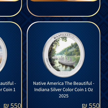
utiful -
Native America The Beautiful -
r Coin 1
Indiana Silver Color Coin 1 Oz
2025
₪
550
₪
550