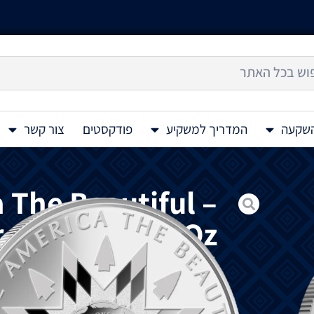
השקעה
המדריך למשקיע
פודקסטים
צור קשר
 The Beautiful –
 Color Coin 1 Oz
2025
מטבע כסף צבעוני
r Color Coin 1 Oz 2025
מסדרת "אמריקה הילידית היפה", שנוצרה על