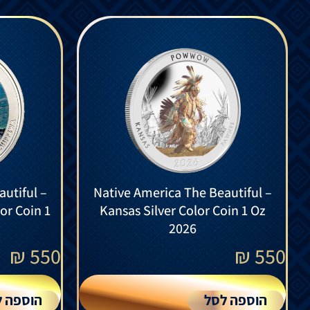
utiful –
Native America The Beautiful –
or Coin 1
Kansas Silver Color Coin 1 Oz
2026
₪
550
₪
550
הוספה לסל
הוספה ל