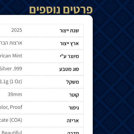
פרטים נוספים
2025
שנת ייצור
ארצות הברי
ארץ ייצור
rican Mint
מיוצר ע"י
Silver .999
סוג מטבע
1.1g (1 Oz)
משקל
39mm
קוטר
lor, Proof
גימור
icate (COA)
אריזה
 Beautiful
סדרה