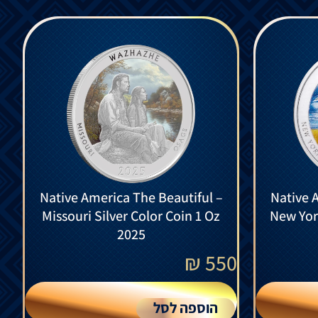
Native America The Beautiful –
Native 
Missouri Silver Color Coin 1 Oz
New York
2025
₪
550
הוספה לסל