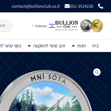
contact@bullionclub.co.il
052-3514230
Hebrew
▼
בית
חנות
זהב טהור להשקעה
כסף טהור ל