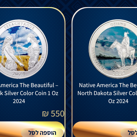
America The Beautiful –
Native America The Bea
 Silver Color Coin 1 Oz
North Dakota Silver Col
2024
Oz 2024
₪
550
סל
הוספה לסל