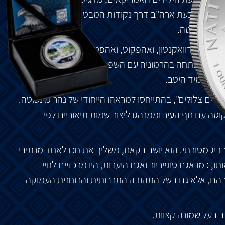
פה" של מטבעת ארה"ב דרך נקודות המבט של העמים
יות מדוואקנטון, ואהפקוט, ואהפטון וסיסטון, חיים במה
להם התפתחה בהרמוניה עם השפע הטבעי המצוי בערבות,
תאם ועמיד היטב.
ולים צלולים", בהתייחסו למראהו הייחודי של נהר מינסוטה.
ה עם נוף העיר וממנהגו ליצור שמות תיאוריים לפי
ג מסורתי. הוא יושב בקאנו, משליך את חכו לאחד מנתיבי
, כמו אגם סופיריור ואגם היערות, היו מרכזיים לחיי
בהם, אלא גם בשל התהודה התרבותית והרוחנית העמוקה
ב בעל שמונה קצוות.