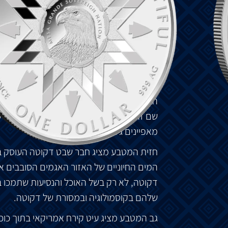
היסטוריים ונושאים של תוכנית "אמריקה הי
הילידים של צפון אמריקה. זוהי מהדורה ה-41 של מינסוטה.
עמי הדקוטה, המורכבים מארבע הקבוצות העיקר
שהוא כיום מינסוטה במשך דורות. החברה ש
באגמים ובנהרות האזור, ויצרה אורח חיים מו
הביטוי "מני סוטה" מדקוטה מתורגם ל"מים כח
שם זה נבע מהיכרותם המעמיקה של אנשי דקוט
מאפיינים גיאוגרפיים.
חזית המטבע מציג חבר שבט דקוטה העוסק בדי
המים החיוניים של האזור האגמים הסובבים אותו
דקוטה, לא רק בשל האוכל והנסיעות שתמכו 
שלהם בקוסמולוגיה ובמסורת של דקוטה.
גב המטבע מציג עיט קירח אמריקאי בתוך כוכ