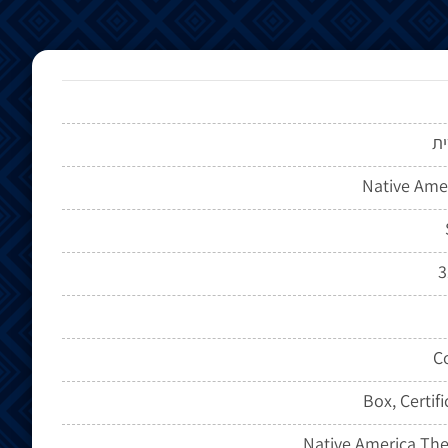
ת
Native Ame
3
Co
Box, Certif
Native America The