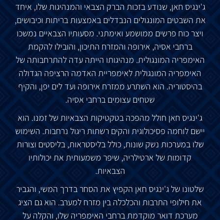
ג
'
ינגיס
חאן
,
שנודע
בזכות
הברק
הצבאי
והמנהיגות
שלו
,
איחד
את
השבטים
המונגולים
הנבדלים
באמצעות
בריתות
וכיבושים
,
ויצר
כוח
פרשים
ממושמע
ואימתני
.
מסעותיו
הצבאיים
נמשכו
ברחבי
אסיה
,
אירופה
והמזרח
התיכון
,
והובילו
להקמת
האימפריה
המונגולית
.
מנהיגותו
הייתה
עדה
להתרחבותה
של
האימפריה
המונגולית
לאימפריית
האדמה
הרציפה
הגדולה
בהיסטוריה
.
הוא
השתרע
ממזרח
אירופה
ועד
לים
יפן
,
והקיף
שטחים
עצומים
ברחבי
אסיה
.
ג
'
ינגיס
חאן
חולל
מהפכה
בטקטיקות
הצבאיות
של
זמנו
.
הוא
יישם
לוחמה
פסיכולוגית
והקים
רשתות
ריגול
נרחבות
.
השימוש
שלו
במערכות
נשק
שונות
,
כולל
בליסטראות
,
בליסטים
וצורות
קדומות
של
ארטילריה
,
שיפר
משמעותית
את
יכולותיו
הצבאיות
.
שלטונו
של
ג
'
ינגיס
חאן
הקפיץ
את
הסחר
בדרך
המשי
,
והגביר
את
חילופי
התרבות
והכלכלה
בין
מזרח
למערב
.
הוא
גם
הציג
מערכת
דואר
מוקדמת
ברחבי
האימפריה
שלו
,
והקלה
על