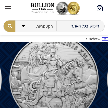
Hebrew
▼