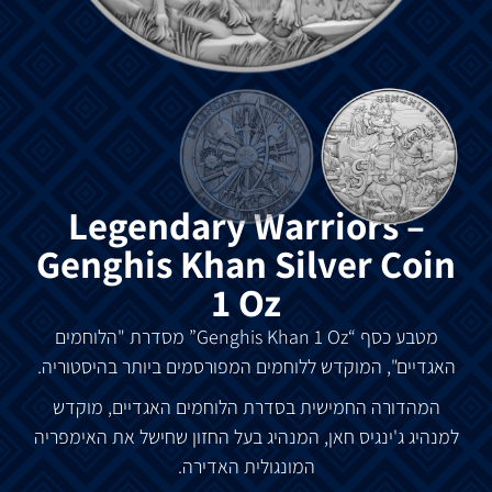
Legendary Warriors –
Genghis Khan Silver Coin
1 Oz
מטבע
כסף
“Genghis Khan 1 Oz”
מסדרת
"
הלוחמים
האגדיים
",
המוקדש
ללוחמים
המפורסמים
ביותר
בהיסטוריה
.
המהדורה
החמישית
בסדרת
הלוחמים
האגדיים
,
מוקדש
למנהיג
ג
'
ינגיס
חאן
,
המנהיג
בעל
החזון
שחישל
את
האימפריה
המונגולית
האדירה
.