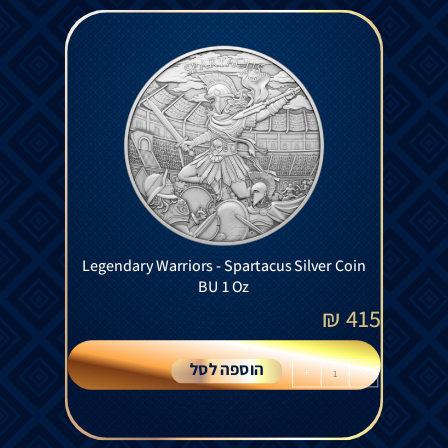
Legendary Warriors - Spartacus Silver Coin
BU 1 Oz
₪
415
הוספה לסל
+
-