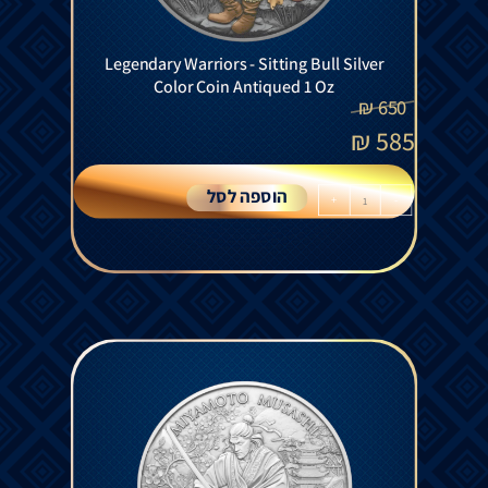
Legendary Warriors - Sitting Bull Silver
Color Coin Antiqued 1 Oz
₪
650
₪
585
הוספה לסל
+
-