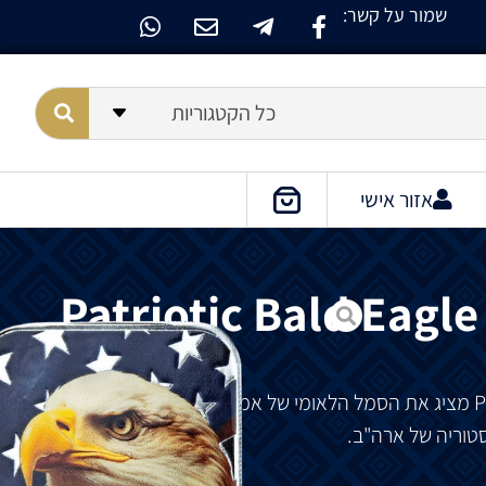
שמור על קשר:
כל הקטגוריות
אזור אישי
Patriotic Bald Eagle
מציג
את
הסמל
הלאומי
של
אמריקה
,
הנשר
הקירח
,
טוריה
של
ארה
"
ב
.