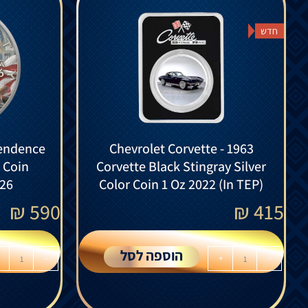
חדש
endence
Chevrolet Corvette - 1963
r Coin
Corvette Black Stingray Silver
026
Color Coin 1 Oz 2022 (In TEP)
₪
590
₪
415
הוספה לסל
-
+
-