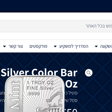
השקעה
המדריך למשקיע
פודקסטים
צור קשר
 Silver Color Bar
1 Oz
מטיל
כסף
צבעוני Patriotic Bald Eagle 1 Oz
סמל
של
זהות
לאומית
ופטריוטיות
לאורך
ההיס