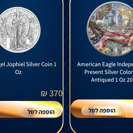
l Jophiel Silver Coin 1
American Eagle Indep
Oz
Present Silver Colo
Antiqued 1 Oz 2
₪
370
הוספה לסל
הוספה לסל
+