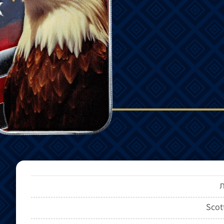
ת
Scot