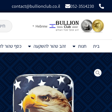
contact@bullionclub.co.il
052-3514230
Hebrew
▼
בית
חנות
זהב טהור להשקעה
כסף טהור ל