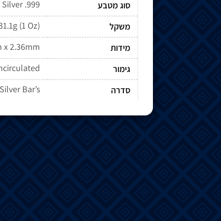
Silver .999
סוג מטבע
31.1g (1 Oz)
משקל
m x 2.36mm
מידות
Uncirculated
גימור
Silver Bar’s
סדרה