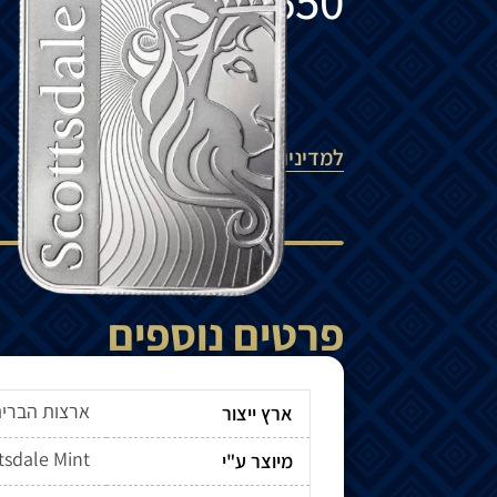
₪
650
הוספה לסל
למדיניות המשלוחים
פרטים נוספים
ארצות הברי
ארץ ייצור
tsdale Mint
מיוצר ע"י