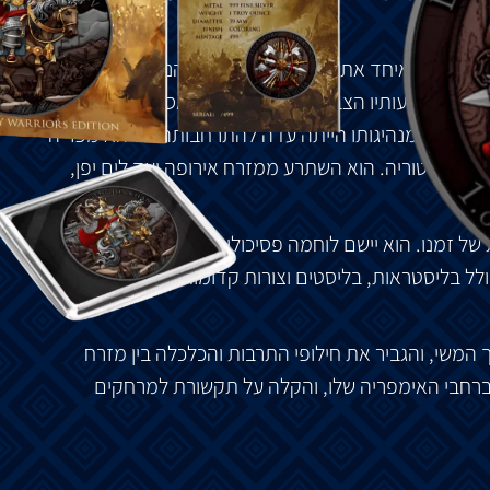
יגות
שלו
,
איחד
את
השבטים
המונגולים
הנבדלים
באמצעות
ימתני
.
מסעותיו
הצבאיים
נמשכו
ברחבי
אסיה
,
אירופה
ונגולית
.
מנהיגותו
הייתה
עדה
להתרחבותה
של
האימפריה
ה
בהיסטוריה
.
הוא
השתרע
ממזרח
אירופה
ועד
לים
יפן
,
של
זמנו
.
הוא
יישם
לוחמה
פסיכולוגית
והקים
רשתות
ריגול
לל
בליסטראות
,
בליסטים
וצורות
קדומות
של
ארטילריה
,
המשי
,
והגביר
את
חילופי
התרבות
והכלכלה
בין
מזרח
רחבי
האימפריה
שלו
,
והקלה
על
תקשורת
למרחקים