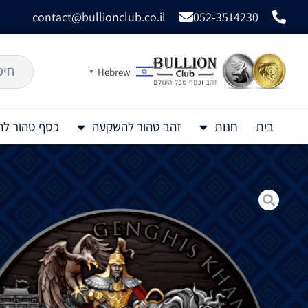
contact@bullionclub.co.il
052-3514230
Hebrew
▼
בית
חנות
זהב טהור להשקעה
כסף טהור ל