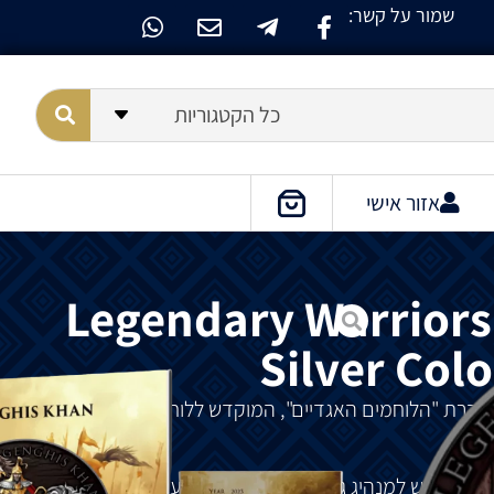
שמור על קשר:
כל הקטגוריות
אזור אישי
Legendary Warriors
Silver Col
סדרת
"
הלוחמים
האגדיים
",
המוקדש
ללוחמים
המפורסמים
ם
,
מוקדש
למנהיג
ג
'
ינגיס
חאן
,
המנהיג
בעל
החזון
שחישל