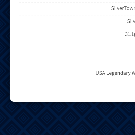
SilverTow
Sil
31.1
USA Legendary W