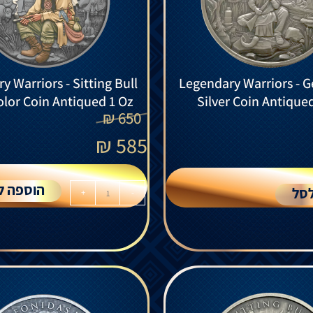
y Warriors - Sitting Bull
Legendary Warriors - 
olor Coin Antiqued 1 Oz
Silver Coin Antique
₪
650
₪
585
הוספה ל
סל
+
-