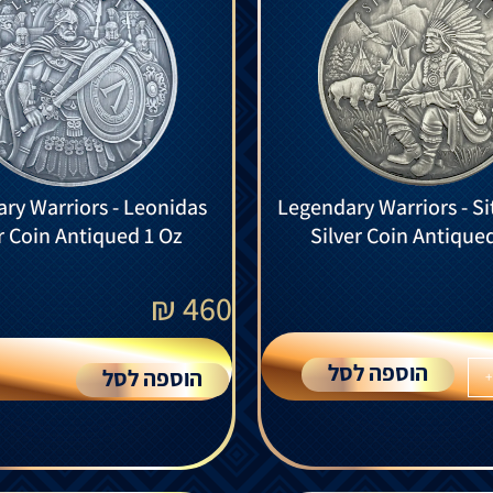
ry Warriors - Leonidas
Legendary Warriors - Sit
r Coin Antiqued 1 Oz
Silver Coin Antique
₪
460
הוספה לסל
הוספה לסל
+