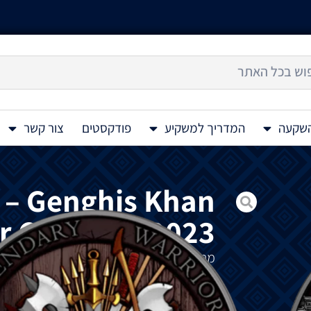
השקעה
המדריך למשקיע
פודקסטים
צור קשר
 – Genghis Khan
or Coin 1 Oz 2023
מטבע
כסף צבעוני
“Genghis Khan 1 Oz”
מ
ביותר
בהיסטוריה
.
המהדורה
החמישית
בסדרת
הלוחמים
האגדיי