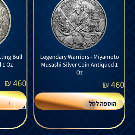
ting Bull
Legendary Warriors - Miyamoto
d 1 Oz
Musashi Silver Coin Antiqued 1
Oz
₪
460
₪
460
הוספה לסל
-