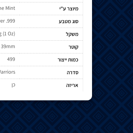
ne Mint
מיוצר ע"י
ver .999
סוג מטבע
g (1 Oz)
משקל
39mm
קוטר
499
כמות ייצור
arriors
סדרה
כן
אריזה