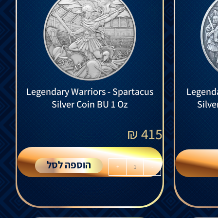
Legendary Warriors - Spartacus
Legenda
Silver Coin BU 1 Oz
Silve
₪
415
הוספה לסל
+
-