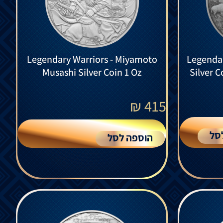
Legendary Warriors - Miyamoto
Legendar
Musashi Silver Coin 1 Oz
Silver C
₪
415
סל
הוספה לסל