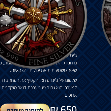
את
האימפריה
המונגולית
האדירה
.
ג
'
ינגיס
חאן
,
שנודע
בזכות
הברק
הצבאי
והמנה
בריתות
וכיבושים
,
ויצר
כוח
פרשים
ממושמע
וא
והמזרח
התיכון
,
והובילו
להקמת
האימפריה
המ
המונגולית
לאימפריית
האדמה
הרציפה
הגדול
והקיף
שטחים
עצומים
ברחבי
אסיה
.
ג
'
ינגיס
חאן
חולל
מהפכה
בטקטיקות
הצבאיות
נרחבות
.
השימוש
שלו
במערכות
נשק
שונות
,
כו
שיפר
משמעותית
את
יכולותיו
הצבאיות
.
שלטונו
של
ג
'
ינגיס
חאן
הקפיץ
את
הסחר
בדרך
למערב
.
הוא
גם
הציג
מערכת
דואר
מוקדמת
ב
ארוכים
.
₪
650
להזמנה מיוחדת