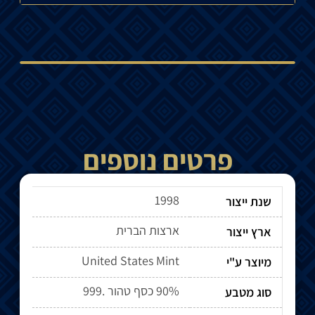
פרטים נוספים
1998
שנת ייצור
ארצות הברית
ארץ ייצור
United States Mint
מיוצר ע"י
90% כסף טהור .999
סוג מטבע