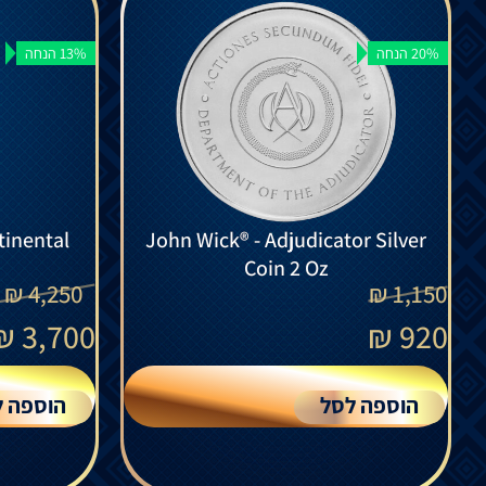
20% הנחה
13% הנחה
tinental
Coin 2 Oz
₪
4,250
₪
1,150
₪
3,700
₪
920
הוספה לסל
הוספה ל