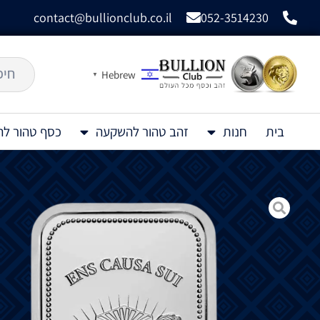
contact@bullionclub.co.il
052-3514230
Hebrew
▼
בית
חנות
זהב טהור להשקעה
כסף טהור ל