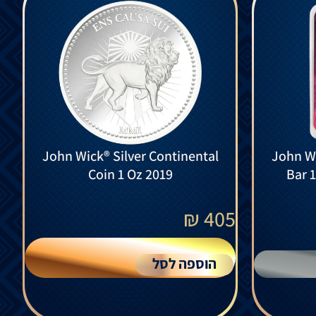
John Wick® Silver Continental
John Wi
Coin 1 Oz 2019
Bar 
₪
405
הוספה לסל