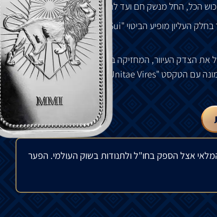
כוש הכל, החל מנשק חם ועד לחליפה נקייה.
 בחלק העליון מופיע
הביטוי "Ens Causa Sui" ובחלק
את
הצדק
העיוור,
המחזיקה
בידה
מגן
ו
חרב
ובידה
ונה
עם
הטקסט
"Ex Unitae Vires" – "
מתוך
אחדות
בא
מלאי אצל הספק בחו"ל ולתנודות בשוק העולמי. הפער