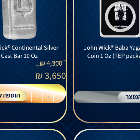
ck® Continental Silver
John Wick® Baba Yaga
Cast Bar 10 Oz
Coin 1 Oz (TEP pack
₪
4,300
₪
3,650
הוספה ל
מוצר
+
-