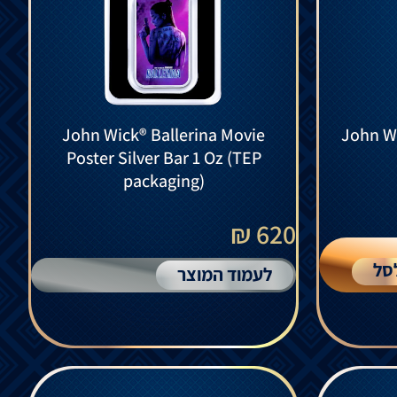
John Wick® Ballerina Movie
John Wi
Poster Silver Bar 1 Oz (TEP
packaging)
620 ₪
סל
לעמוד המוצר