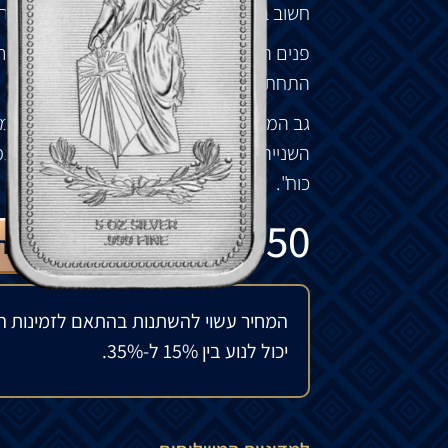
חשוב בסרט בכך שהם מאפשרים לג'ון וויק לר
פנים המטבע מציג
אריה
מול
מגן
עם
קרני
אור
התחתון מופיע "MMI".
גב המטבע
מציג
אישה
עם כיסוי
עיניים
המסמל
השנייה
מחזיקה ענף
.
זר
דפנה
מקיף
את התמ
כוח
".
₪
2,350
להזמנה מיוחדת
המחיר עשוי להשתנות בהתאם לזמינות ה
יכול לנוע בין 15% ל-35%.