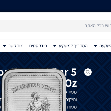
השקעה
המדריך למשקיע
פודקסטים
צור קשר
ontinental Bar 5
Oz
מטיל כסף ג'ון וויק. הסרטים של ג'ון וויק ע
ותיקים בעולם התחתון הפשע. שכן בעולם התח
מסורתיים או בכרטיסי אשראי, אלא במטבעו