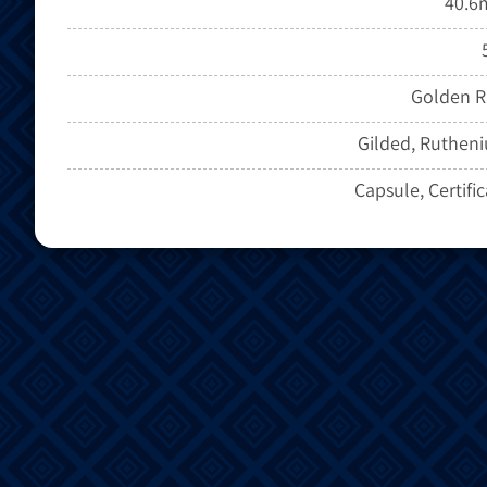
40.
Golden R
Gilded, Ruthen
Capsule, Certifi