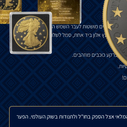
צועדת
בידיים
מושטות
לעבר
השמש
העולה
עם
שמלתה
ענפי
זית
ועץ
אלון
ביד
אחת
,
סמל
לשלום
וחוזק
.
וברקע
ים
וברקע
כוכבים
מוזהבים
.
יות
.
ם
!
מלאי אצל הספק בחו"ל ולתנודות בשוק העולמי. הפער