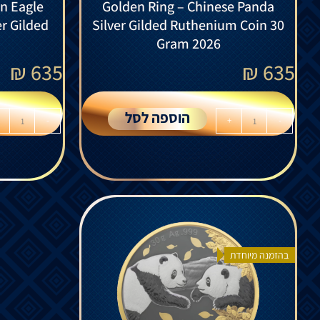
n Eagle
Golden Ring – Chinese Panda
er Gilded
Silver Gilded Ruthenium Coin 30
Gram 2026
₪
635
₪
635
הוספה לסל
-
+
-
בהזמנה מיוחדת