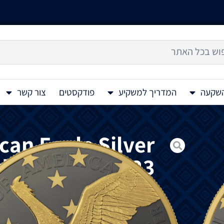
השקעה
המדריך למשקיע
פודקסטים
צור קשר
can Eagle Silver
d Coin 1 Oz 2023
מטבע
Golden Ring – American Eagle 1 Oz 2023
למטבעות
השקעות
הכסף
המפורסמים
ביותר
שתי
מתכות
יקרות
:
זהב
צהוב
ורותניום
.
הזהב