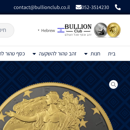
contact@bullionclub.co.il
052-3514230
Hebrew
▼
בית
חנות
זהב טהור להשקעה
כסף טהור ל