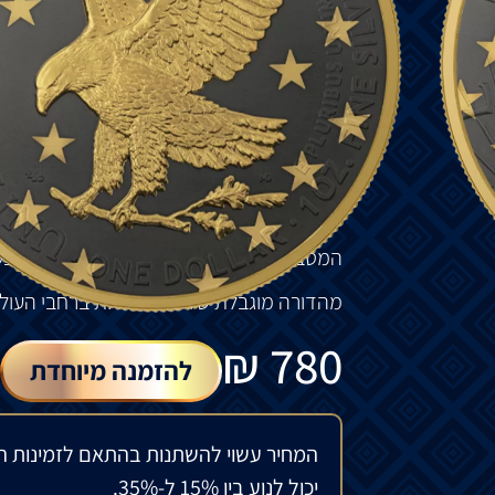
"
טבעת
הזהב
".
במהדורה
זו
:
נשר
הכסף
האמריקאי
.
חזית
המטבע
מציג
את
ליידי
ליברטי
מוזהבת
,
והדגל
המכוסה
מתנוסס
סביבה
.
היא
אוחזת
ב
כוכבים
מוזהבים
.
גב
המטבע
מציג
נשר
הרלדי
אוחז
בענף
מוזהב
המטבע
מגיע
במארז
,
יחד
עם
תעודת
האותנט
מהדורה
מוגבלת
של
500
יחידות
ברחבי
העול
₪
780
להזמנה מיוחדת
המחיר עשוי להשתנות בהתאם לזמינות ה
יכול לנוע בין 15% ל-35%.