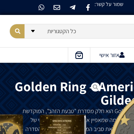
שמור על קשר:
כל הקטגוריות
אזור אישי
Golden Ring – Ameri
Gilde
הוא
חלק
מסדרת
"
טבעת
הזהב
",
המוקדשת
בעולם
.
מה
שמאפיין
את
הסדרה
הזו
הוא
ציפוי
של
מכסה
גם
את
סביב
המטבע
,
ומכאן
שמה
של
הסדרה