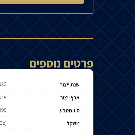
פרטים נוספים
023
שנת ייצור
ארצ
ארץ ייצור
.999
סוג מטבע
 Oz)
משקל