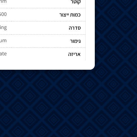
6mm
קוטר
500
כמות ייצור
ing
סדרה
ium
גימור
cate
אריזה