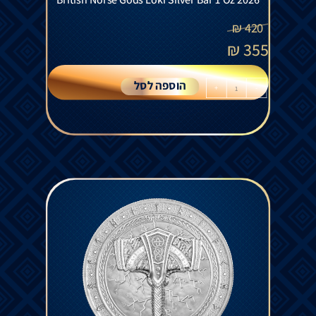
₪
420
₪
355
הוספה לסל
+
-