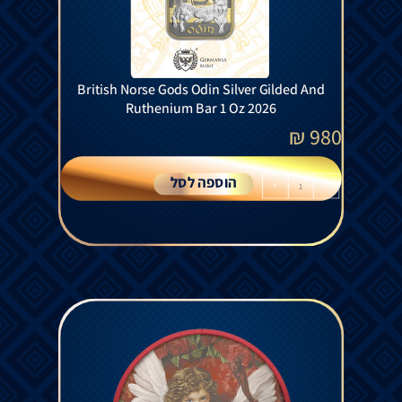
British Norse Gods Odin Silver Gilded And
Ruthenium Bar 1 Oz 2026
₪
980
הוספה לסל
+
-