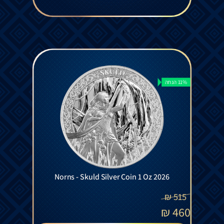
11% הנחה
Norns - Skuld Silver Coin 1 Oz 2026
₪
515
₪
460