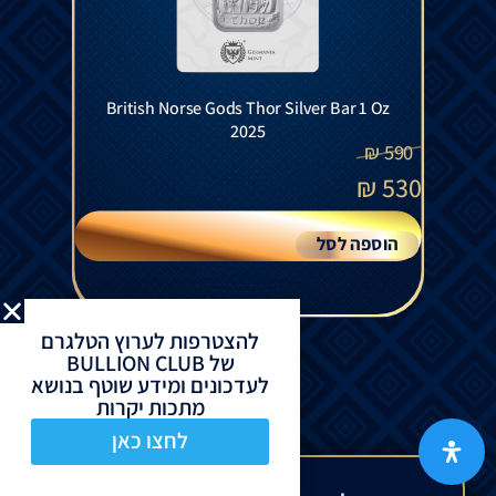
British Norse Gods Thor Silver Bar 1 Oz
2025
₪
590
₪
530
הוספה לסל
להצטרפות לערוץ הטלגרם
של BULLION CLUB
לעדכונים ומידע שוטף בנושא
מתכות יקרות
לחצו כאן