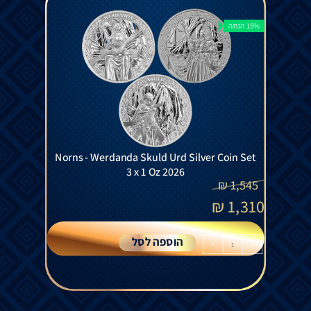
15% הנחה
Norns - Werdanda Skuld Urd Silver Coin Set
3 x 1 Oz 2026
₪
1,545
₪
1,310
הוספה לסל
+
-