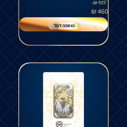
₪
515
₪
460
הוספה לסל
+
-