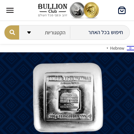
Hebrew
▼