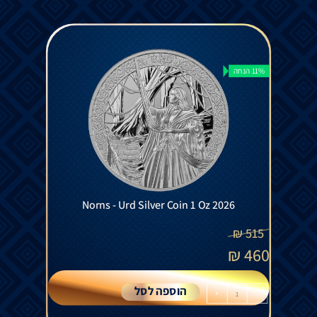
11% הנחה
Norns - Urd Silver Coin 1 Oz 2026
₪
515
₪
460
הוספה לסל
+
-