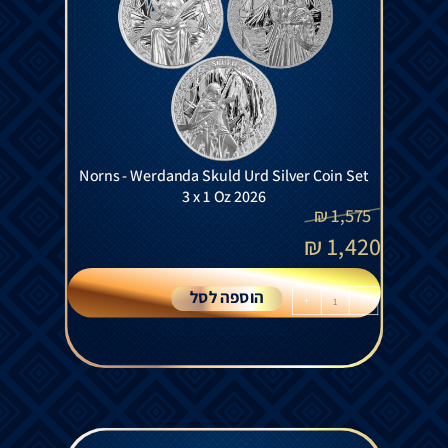
Norns - Werdanda Skuld Urd Silver Coin Set
3 x 1 Oz 2026
₪
1,575
₪
1,420
הוספה לסל
+
-