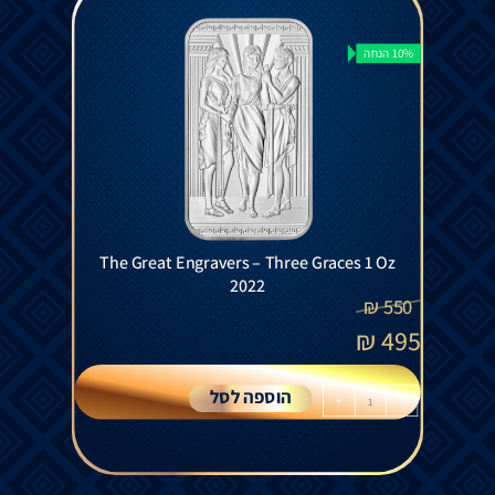
10% הנחה
The Great Engravers – Three Graces 1 Oz
2022
₪
550
₪
495
הוספה לסל
+
-