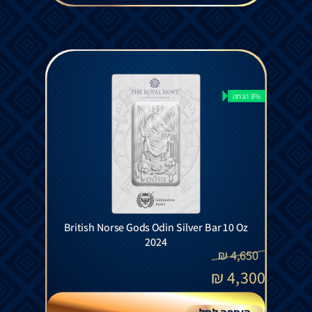
8% הנחה
British Norse Gods Odin Silver Bar 10 Oz
2024
₪
4,650
₪
4,300