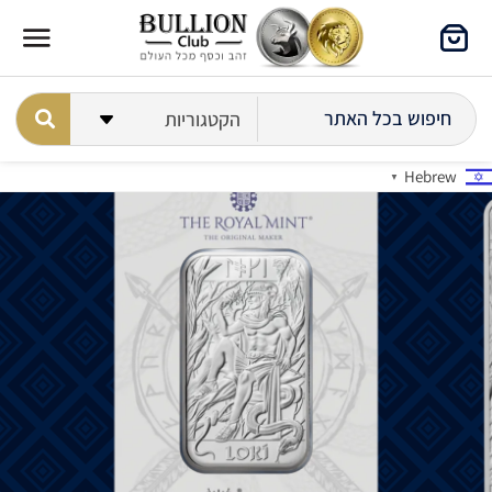
Hebrew
▼