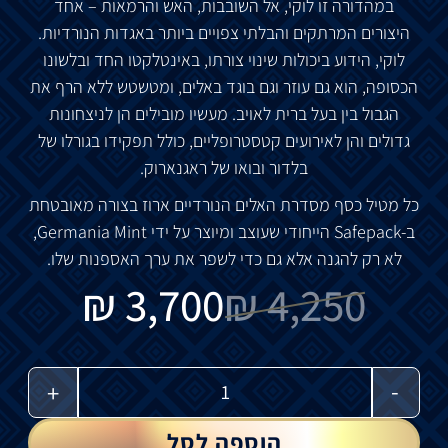
במהדורה זו לוקי, אל השובבות, האש והרמאות – אחד
היצורים המרתקים והבלתי צפויים ביותר באגדות הנורדיות.
לוקי, הידוע ביכולות שינוי צורתו, באינטלקטו החד ובלשונו
הכסופה, הוא גם עוזר וגם בוגד באלים, ומטשטש ללא הרף את
הגבול בין בעל ברית לאויב. מעשיו מובילים הן לניצחונות
גדולים והן לאירועים קטסטרופליים, כולל תפקידו בגורלו של
בלדור ובואו של ראגנארוק.
כל מטיל כסף מסדרת האלים הנורדיים ארוז בצורה מאובטחת
ב-Safepack הייחודי שעוצב ומיוצר על ידי Germania Mint,
לא רק להגנה אלא גם כדי לשפר את ערך האספנות שלו.
₪
3,700
₪
4,250
-
+
הוספה לסל