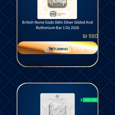
British Norse Gods Odin Silver Gilded And
Ruthenium Bar 1 Oz 2026
₪
980
הוספה לסל
+
-
17% הנחה