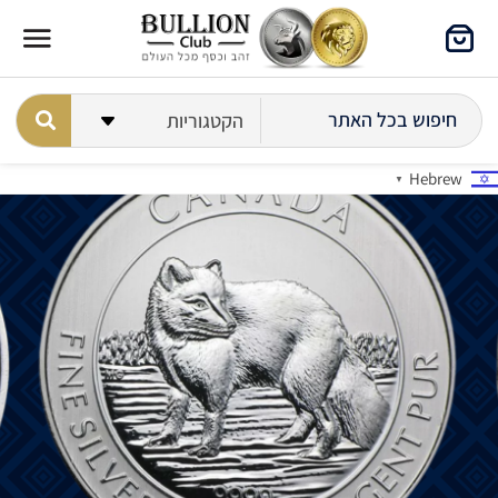
Hebrew
▼