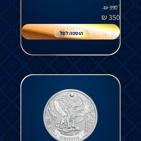
₪
390
₪
350
הוספה לסל
+
-