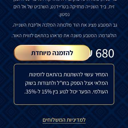
זית
.
ביד
השנייה מחזיקה ב
טריידנט
,
השרביט
של
אל
הים
נפטון
.
גב
המטבע
מציג
את
הוד
מלכותה
המלכה
אליזבת
השנייה
.
הולוגרמה
:
המטבע
משנה
את
מראהו
בהתאם
לזווית
האור
.
₪
680
להזמנה מיוחדת
המחיר עשוי להשתנות בהתאם לזמינות
המלאי אצל הספק בחו"ל ולתנודות בשוק
העולמי. הפער יכול לנוע בין 15% ל-35%.
למדיניות המשלוחים