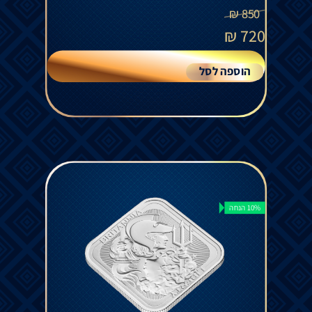
₪
850
₪
720
הוספה לסל
10% הנחה