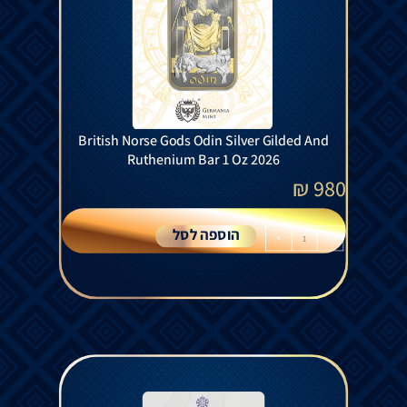
British Norse Gods Odin Silver Gilded And
Ruthenium Bar 1 Oz 2026
₪
980
הוספה לסל
+
-