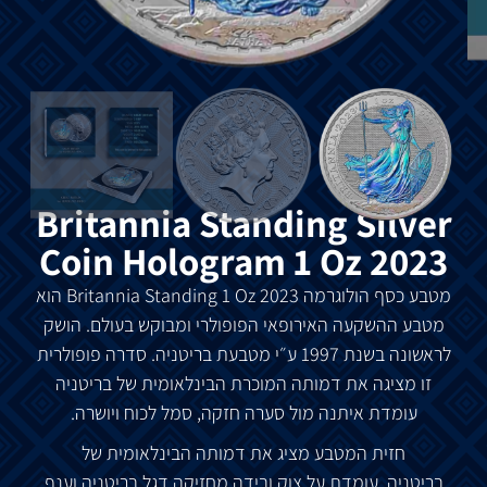
Britannia Standing Silver
Coin Hologram 1 Oz 2023
מטבע
כסף
הולוגרמה
2023
1 Oz
Britannia Standing
הוא
מטבע
ההשקעה
האירופאי
הפופולרי
ומבוקש
בעולם
.
הושק
לראשונה
בשנת
1997
ע״י
מטבעת
בריטניה
.
סדרה
פופולרית
זו
מציגה
את
דמותה
המוכרת
הבינלאומית
של
בריטניה
עומדת
איתנה
מול
סערה
חזקה
,
סמל
לכוח
ויושרה
.
חזית
המטבע
מציג
את
דמותה
הבינלאומית
של
בריטניה
,
עומדת
על
צוק
ובידה
מחזיקה
דגל
בריטניה
וענף