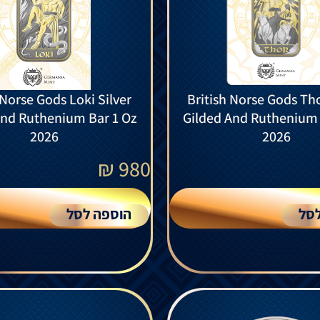
 Norse Gods Loki Silver
British Norse Gods Tho
And Ruthenium Bar 1 Oz
Gilded And Ruthenium 
2026
2026
₪
980
סל
הוספה לסל