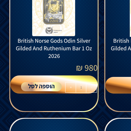
British Norse Gods Odin Silver
British
Gilded And Ruthenium Bar 1 Oz
Gilded 
2026
₪
980
הוספה לסל
+
-