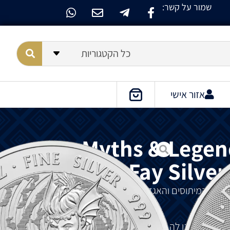
שמור על קשר:
כל הקטגוריות
אזור אישי
Myths & Legen
Morgan Le Fay Silver
דרת
המיתוסים
והאגדות
King Arthur
של
Royal Mint,
ס
.
ארתור
,
מורגן
לה
פיי
מתגלה
כדמות
רבת
פנים
,
המתוארת