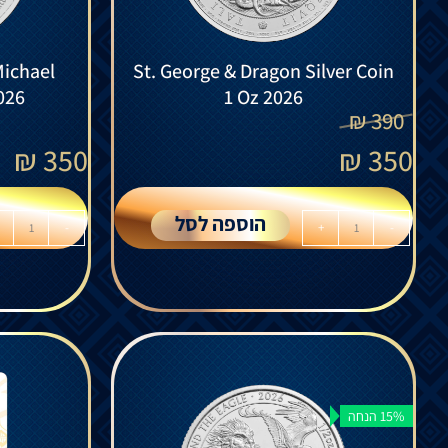
Michael
St. George & Dragon Silver Coin
026
1 Oz 2026
₪
390
₪
350
₪
350
הוספה לסל
-
+
-
15% הנחה