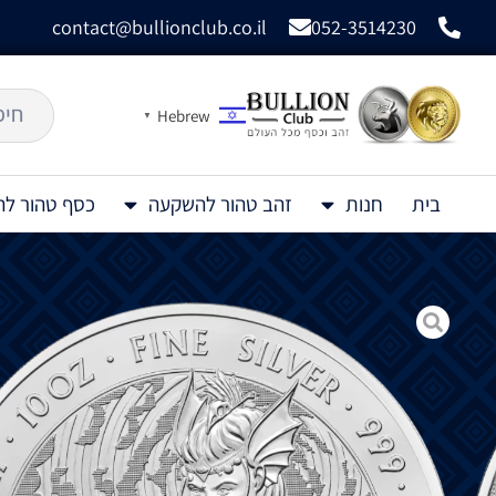
contact@bullionclub.co.il
052-3514230
Hebrew
▼
בית
חנות
זהב טהור להשקעה
כסף טהור ל