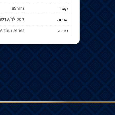
89mm
קוטר
קפסולה/עדשה
אריזה
Arthur series
סדרה