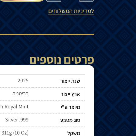
למדיניות המשלוחים
פרטים נוספים
2025
שנת ייצור
בריטניה
ארץ ייצור
sh Royal Mint
מיוצר ע"י
Silver .999
סוג מטבע
311g (10 Oz)
משקל