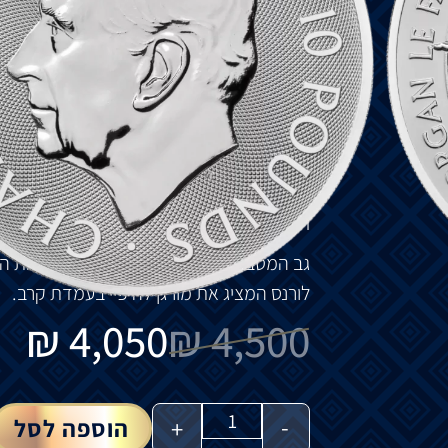
כאחותו
למחצה
של
המלך
ארתור
וכקוסמת
אד
מועילות
וזדוניות
כאחד
.
מורגן
לה
פיי
מילאה
ת
ולפעמים
כמרפאה
או
מגינה
.
גורלה
של
מורגן
לה
פיי
באגדה
ארתוריאנית
מש
חזקה
,
בעוד
שבאחרות
היא
הופכת
לגולה
או
ל
של
דמותה
בתוך
הנרטיבים
המגוונים
של
האג
חזית
המטבע
,
שנוצר
ע״י
מרטין
ג
'
נינגס
,
מציג
גב
המטבע
מציג
את
מורגן
לה
פיי
,
הקוסמת
ה
לורנס
המציג
את מורגן לה פיי
בעמדת
קרב
.
₪
4,050
₪
4,500
-
+
הוספה לסל