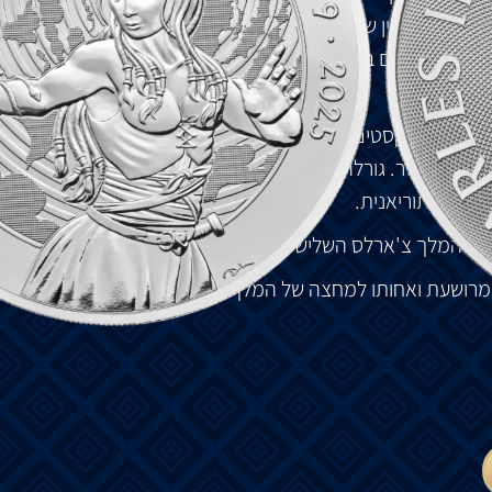
ירה
.
המוניטין
שלה
מוגדר
ע״י
היכולות
המיסטיות
שלה
,
פקידים
שונים
בסיפורים
שונים
,
לפעמים
כאנטגוניסט
תנה
בין
טקסטים
.
בחלק
מהגרסאות
היא
נשארת
דמות
כודה
במנזר
.
גורלה
מעורפל
ומשקף
את
האופי
המתפתח
דה
הארתוריאנית
.
את
המלך
צ
'
ארלס
השלישי
ללא
הכתר
.
מרושעת
ואחותו
למחצה
של
המלך
ארתור
,
נוצר
ע״י
דיוויד