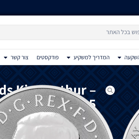
השקעה
המדריך למשקיע
פודקסטים
צור קשר
ds King Arthur –
 Coin 10 Oz 2025
מטבע
כסף
2025 Morgan Le Fay 10 Oz
מ
ס
המציג
את
Morgan Le Fay,
מאת
דיוויד
לורנ
מורגן
לה
פיי
מהאגדה
הארתוריאנית
.
בסיפורי