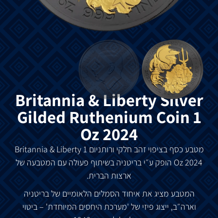
Britannia & Liberty Silver
Gilded Ruthenium Coin 1
Oz 2024
מטבע
כסף
בציפוי
זהב
חלקי
ורותניום
Britannia & Liberty 1
Oz 2024
הופק
ע״י
בריטניה
בשיתוף
פעולה
עם
המטבעה
של
ארצות
הברית
.
המטבע
מציג
את
איחוד
הסמלים
הלאומיים
של
בריטניה
וארה״ב
,
ייצוג
פיזי
של
'
מערכת
היחסים
המיוחדת
' –
ביטוי