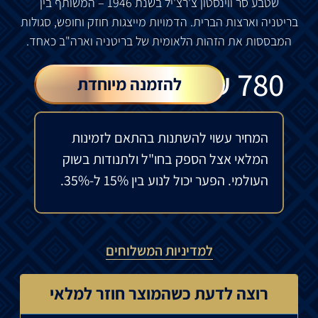
שטבע
סר
ווינסטון
צ
'
רצ
'
יל
בשנת
1946 –
המשותף
בין
בריטניה
וארצות
הברית
.
הדמויות
מייצגות
חוזק
וחופש
,
סגולות
המבססות
את
הזהות
הלאומית
של
בריטניה
וארה
"
ב
כאחד
.
₪
780
להזמנה מיוחדת
המחיר עשוי להשתנות בהתאם לזמינות
המלאי אצל הספק בחו"ל ולתנודות בשוק
העולמי. הפער יכול לנוע בין 15% ל-35%.
למדיניות המשלוחים
רוצה לדעת כשהמוצר חוזר למלאי