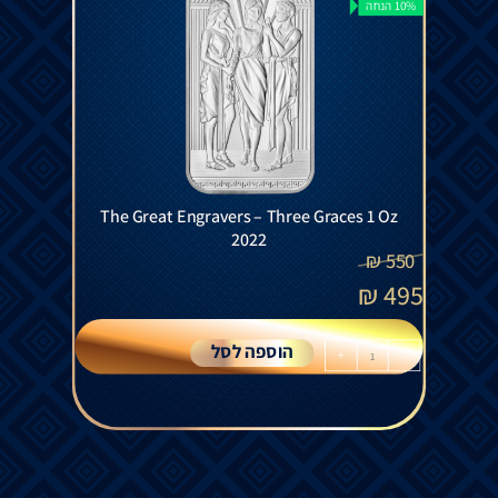
10% הנחה
The Great Engravers – Three Graces 1 Oz
2022
₪
550
₪
495
הוספה לסל
+
-