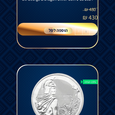
₪
480
₪
430
הוספה לסל
+
-
15% הנחה